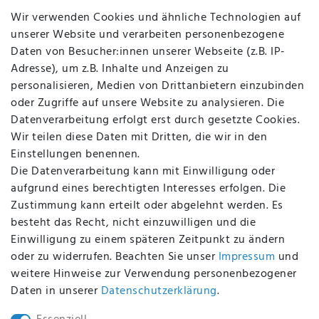
Jobs
Wir verwenden Cookies und ähnliche Technologien auf
Über uns
unserer Website und verarbeiten personenbezogene
Kontakt
Daten von Besucher:innen unserer Webseite (z.B. IP-
Datenschutz
Adresse), um z.B. Inhalte und Anzeigen zu
AGB
personalisieren, Medien von Drittanbietern einzubinden
FAQ
oder Zugriffe auf unsere Website zu analysieren. Die
Batterieentsorgung
Datenverarbeitung erfolgt erst durch gesetzte Cookies.
Altölverordnung
Wir teilen diese Daten mit Dritten, die wir in den
Impressum
Einstellungen benennen.
Die Datenverarbeitung kann mit Einwilligung oder
aufgrund eines berechtigten Interesses erfolgen. Die
Zustimmung kann erteilt oder abgelehnt werden. Es
BEQUEM UND SICHER BEZAHLEN MIT
besteht das Recht, nicht einzuwilligen und die
Einwilligung zu einem späteren Zeitpunkt zu ändern
oder zu widerrufen. Beachten Sie unser
Impressum
und
weitere Hinweise zur Verwendung personenbezogener
BEI UNS SIND SIE SICHER!
Daten in unserer
Daten­schutz­erklärung
.