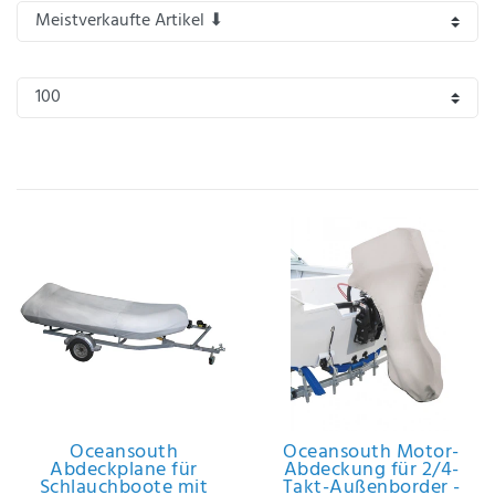
IHRE E-MAIL ADRESSE
ANMERKUNGEN UND FILTERWÜNSCHE
Hiermit
bestätige
ich, dass
ich die
Daten­
schutz­
erklärung
gelesen
*
habe.
Oceansouth
Oceansouth Motor-
Abdeckplane für
Abdeckung für 2/4-
Schlauchboote mit
Takt-Außenborder -