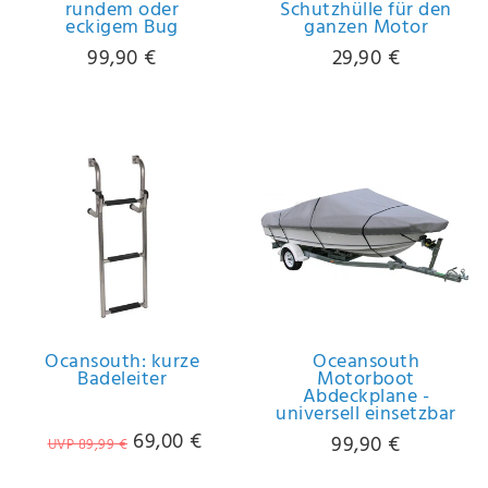
rundem oder
Schutzhülle für den
Anf
eckigem Bug
ganzen Motor
rag
e
99,90 €
29,90 €
sen
de
n
Ocansouth: kurze
Oceansouth
Badeleiter
Motorboot
Abdeckplane -
universell einsetzbar
69,00 €
99,90 €
UVP 89,99 €