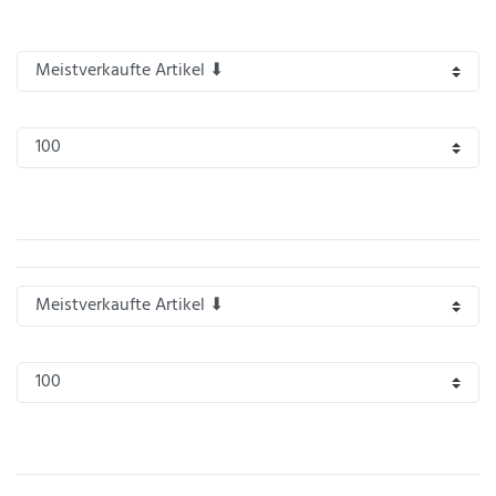
die Rückenlage drehen. Schwimmhilfen ersetzen keine Schwimmkenntnisse und sind nicht
für das Erlernen von Schwimmtechniken geeignet.
IHRE E-MAIL ADRESSE
ANMERKUNGEN UND FILTERWÜNSCHE
Hiermit
bestätige
ich, dass
ich die
Daten­
schutz­
erklärung
gelesen
*
habe.