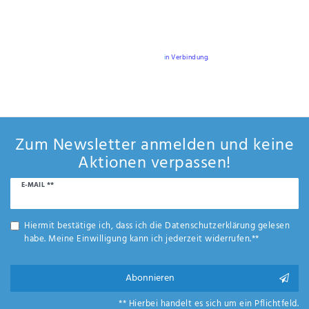
Anf
rag
e
Sie möchten mehr über Schwimmhilfen und Rettungswesten erfahren?
sen
Für weitere Fragen setzen Sie sich gerne mit uns
i
n Verbindung
.
de
n
Zum Newsletter anmelden und keine
Aktionen verpassen!
Newsletter
E-MAIL **
Honig
Hiermit bestätige ich, dass ich die
Daten­schutz­erklärung
gelesen
habe. Meine Einwilligung kann ich jederzeit widerrufen.**
Abonnieren
** Hierbei handelt es sich um ein Pflichtfeld.