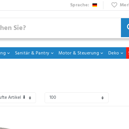
Sprache:
Mer
ung
Sanitär & Pantry
Motor & Steuerung
Deko
hnen verschiedene Artikel, wie z.B. Armaturen, Einbausockel, Brausen, für Ihre Bo