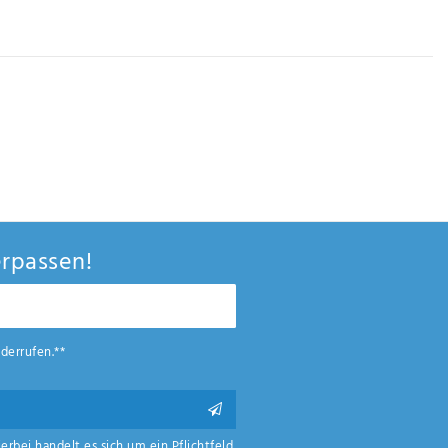
rpassen!
derrufen.**
ierbei handelt es sich um ein Pflichtfeld.