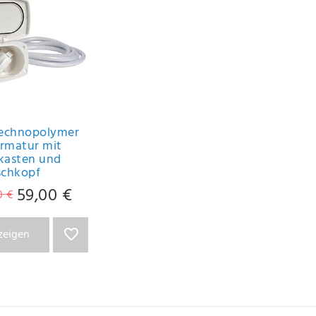
Technopolymer
rmatur mit
kasten und
chkopf
59,00 €
0 €
nzeigen