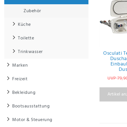
Zubehör
IHRE E-MAIL ADRESSE
Küche
ANMERKUNGEN UND FILTERWÜNSCHE
Toilette
Trinkwasser
Osculati 
Duscha
Einbau
Marken
Dus
Hiermit
bestätige
UVP 79,9
Freizeit
ich, dass
ich die
Bekleidung
Daten­
Artikel a
schutz­
erklärung
Bootsausstattung
gelesen
*
habe.
Motor & Steuerung