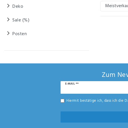
Anf
Deko
rag
e
sen
Sale (%)
de
n
Posten
Zum New
Newsletter
E-MAIL **
Honig
Hiermit bestätige ich, dass ich die
D