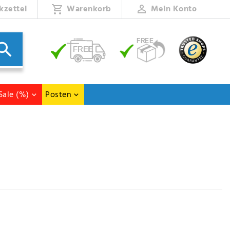
kzettel
Warenkorb
Mein Konto
Sale (%)
Posten
rd-Dusche an.