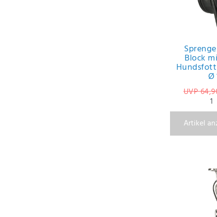
Sprenge
Block mi
Hundsfott
Ø
UVP 64,9
1
Artikel a