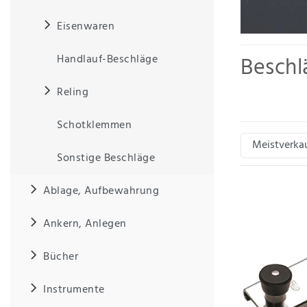
Eisenwaren
IHRE E-MAIL ADRESSE
Beschl
Handlauf-Beschläge
ANMERKUNGEN UND FILTERWÜNSCHE
Reling
Hier finden Sie 
Belegklampe aus 
Schotklemmen
Sonstige Beschläge
Hiermit
bestätige
Ablage, Aufbewahrung
ich, dass
ich die
Ankern, Anlegen
Daten­
schutz­
erklärung
Bücher
gelesen
*
habe.
Instrumente