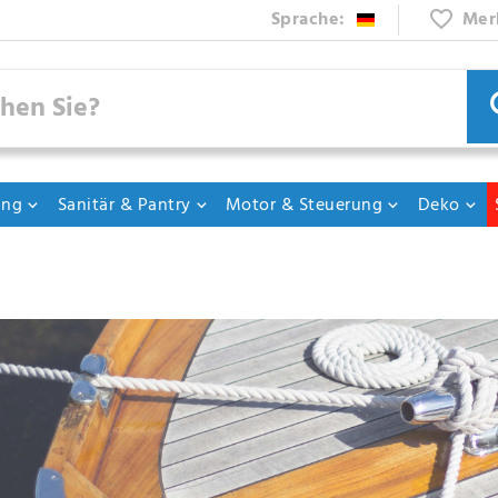
Sprache:
Mer
ung
Sanitär & Pantry
Motor & Steuerung
Deko