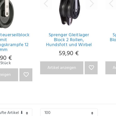
teuerseilblock
Sprenger Gleitlager
S
mit
Block 2 Rollen,
Bl
ngskrampfe 12
Hundsfott und Wirbel
mm
59,90 €
,90 €
Stück
Artikel anzeigen
A
nzeigen