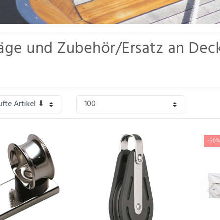
äge und Zubehör/Ersatz an Dec
eine umfangreiche Auswahl an Decksbeschlägen und Deckszubehör, wichtige Best
Kunststoff, über Anlegeklampen, Griffe, Geräteträger und vielem mehr.
-50