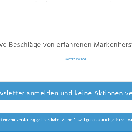
ckeln, Klampen & Pollern, Winschen & Winden, Anlegeklampen, Handlauf-Beschlä
 können Sie sich Ihr Boot so gestalten, wie es Ihnen beliebt und eventuell abge
ive Beschläge von erfahrenen Markenhers
us den Sortimenten bekannter und bewährter Hersteller haben wir für Sie getro
über langjähre Erfahrungen im Bereich
Bootszubehör
. Davon profitieren Sie dur
eshop.
sletter anmelden und keine Aktionen ve
aten­schutz­erklärung
gelesen habe. Meine Einwilligung kann ich jederzeit wi