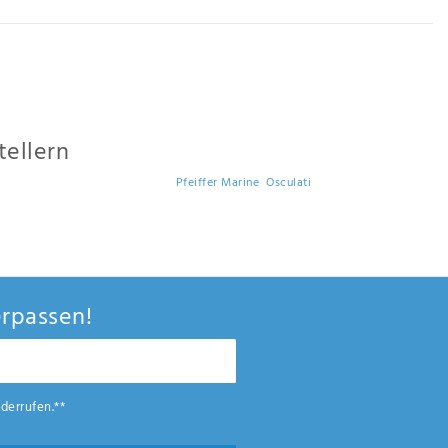
gen, Scheuerleisten finden Sie auch sonstige Beschläge und weitere
nutzte Beschläge durch neues Zubehör ersetzen.
tellern
ffen. Marken wie beispielsweise
Pfeiffer Marine
,
Osculati
und unsere anderen
ch eine hohe Qualität der ausgereiften Produkte und von den günstigen Preisen
rpassen!
derrufen.**