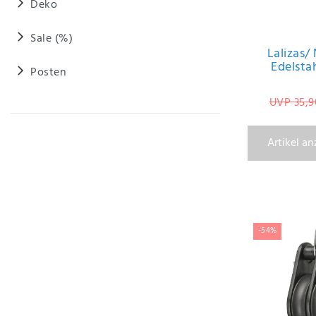
Deko
Sale (%)
Lalizas/
Edelsta
Posten
UVP 35,9
Artikel a
-54%