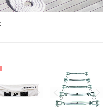
k
andteile jedes Segel- oder Motorbootes. Angefangen bei der einfachen
%