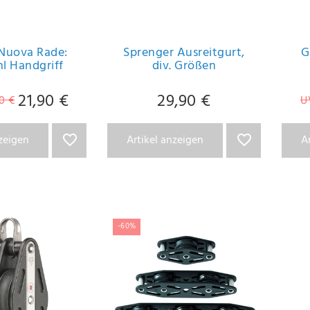
 Nuova Rade:
Sprenger Ausreitgurt,
G
hl Handgriff
div. Größen
21,90 €
29,90 €
0 €
U
nzeigen
Artikel anzeigen
A
-60%