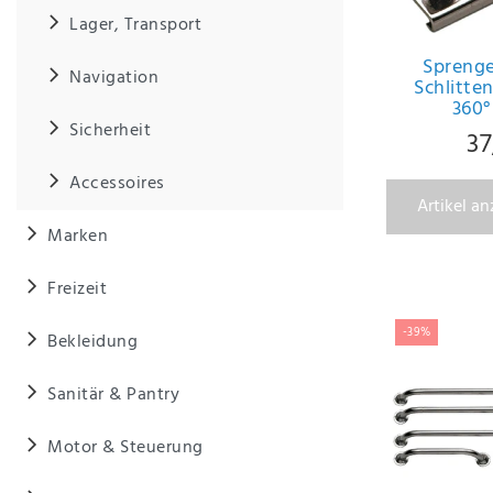
Anf
Lager, Transport
rag
e
Sprenge
sen
Navigation
Schlitten
de
360°
n
Sicherheit
37
Accessoires
Artikel a
Marken
Freizeit
-39%
Bekleidung
Sanitär & Pantry
Motor & Steuerung