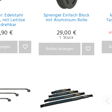
r: Edelstahl
Sprenger Einfach Block
M
, mit Leitöse
mit Aluminium-Rolle
Ta
 drehbar
,90 €
29,00 €
U
1
Stück
nzeigen
A
Artikel anzeigen