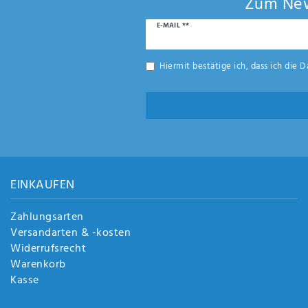
Zum New
Newsletter
E-MAIL **
Honig
Hiermit bestätige ich, dass ich die
D
EINKAUFEN
Zahlungsarten
Versandarten & -kosten
Widerrufsrecht
Warenkorb
Kasse