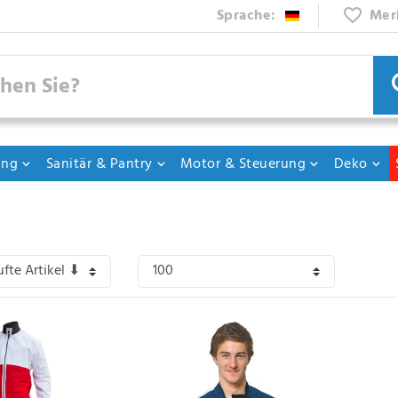
Sprache:
Mer
ung
Sanitär & Pantry
Motor & Steuerung
Deko