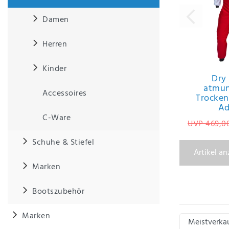
Damen
IHRE E-MAIL ADRESSE
Herren
ANMERKUNGEN UND FILTERWÜNSCHE
Kinder
Dry
atmun
Accessoires
Trocke
Ad
C-Ware
UVP 469,0
Hiermit
bestätige
Schuhe & Stiefel
ich, dass
Artikel a
ich die
Marken
Daten­
schutz­
erklärung
Bootszubehör
gelesen
*
habe.
Marken