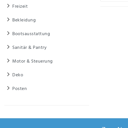
Anf
Freizeit
rag
e
sen
Bekleidung
de
n
Bootsausstattung
Sanitär & Pantry
Motor & Steuerung
Deko
Posten