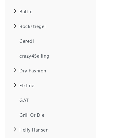
Baltic
IHRE E-MAIL ADRESSE
Bockstiegel
ANMERKUNGEN UND FILTERWÜNSCHE
Ceredi
crazy4Sailing
Dry Fashion
Hiermit
bestätige
Elkline
ich, dass
ich die
GAT
Daten­
schutz­
erklärung
Grill Or Die
gelesen
*
habe.
Helly Hansen