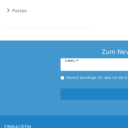
Posten
Zum New
Newsletter
E-MAIL **
Honig
Hiermit bestätige ich, dass ich die
D
EINKAUFEN