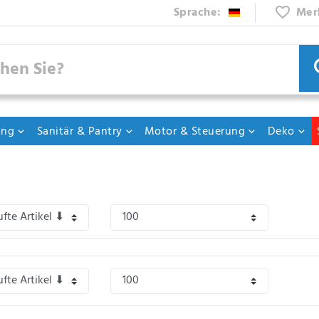
Sprache:
Mer
ung
Sanitär & Pantry
Motor & Steuerung
Deko