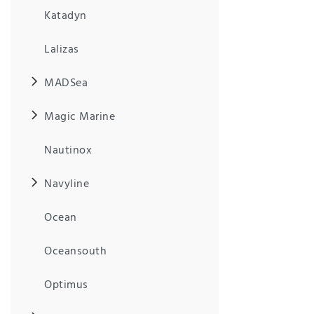
Anf
Katadyn
rag
e
sen
Lalizas
de
n
MADSea
Magic Marine
Nautinox
Navyline
Ocean
Oceansouth
Optimus