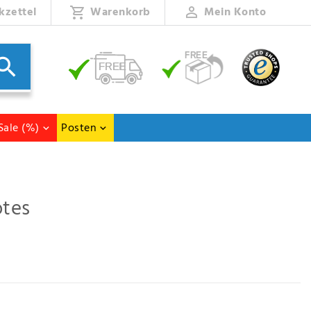
kzettel
Warenkorb
Mein Konto
Sale (%)
Posten
otes
raum an Bord Ihres Schiffes.