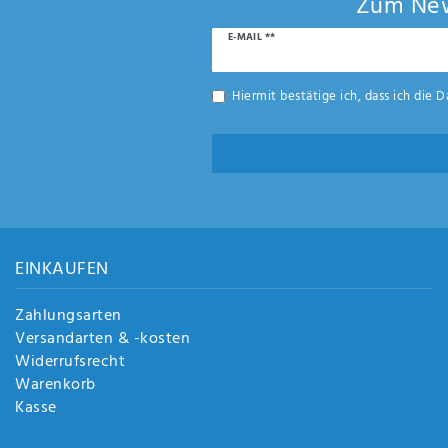
Zum New
Newsletter
E-MAIL **
Honig
Hiermit bestätige ich, dass ich die
D
EINKAUFEN
Zahlungsarten
Versandarten & -kosten
Widerrufsrecht
Warenkorb
Kasse