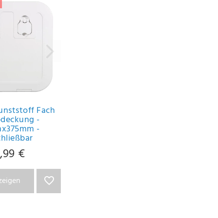
unststoff Fach
bdeckung -
x375mm -
chließbar
,99 €
nzeigen