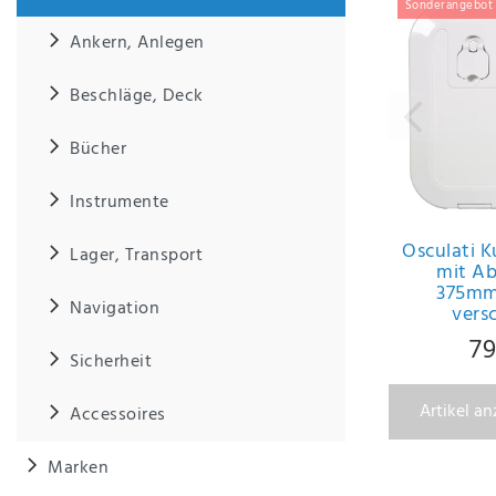
Sonderangebot
Ankern, Anlegen
IHRE E-MAIL ADRESSE
Beschläge, Deck
ANMERKUNGEN UND FILTERWÜNSCHE
Bücher
Instrumente
Osculati K
Lager, Transport
mit A
Hiermit
375mm
bestätige
Navigation
vers
ich, dass
ich die
79
Sicherheit
Daten­
schutz­
Artikel a
erklärung
Accessoires
gelesen
*
habe.
Marken