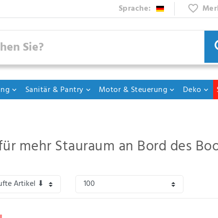
Sprache:
Mer
ung
Sanitär & Pantry
Motor & Steuerung
Deko
für mehr Stauraum an Bord des Bo
ächer
,
Aufbewahrungskästen
,
Seiten-Ablagen
und
Getränkehalter
für mehr Stau