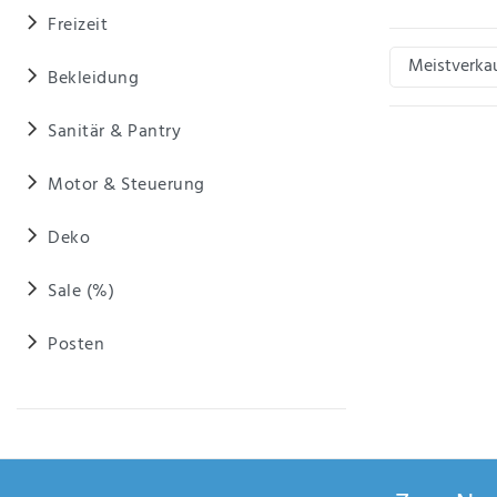
Anf
Freizeit
rag
e
sen
Bekleidung
de
n
Sanitär & Pantry
Motor & Steuerung
Deko
Sale (%)
Posten