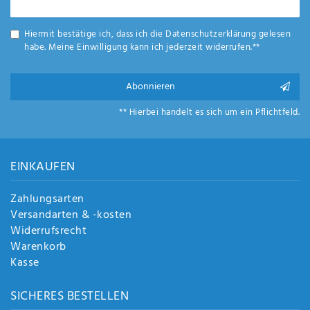
Anf
Honig
rag
e
Hiermit bestätige ich, dass ich die
Daten­schutz­erklärung
gelesen
habe. Meine Einwilligung kann ich jederzeit widerrufen.**
sen
de
n
Abonnieren
** Hierbei handelt es sich um ein Pflichtfeld.
EINKAUFEN
Zahlungsarten
Versandarten & -kosten
Widerrufsrecht
Warenkorb
Kasse
SICHERES BESTELLEN