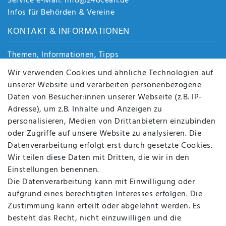
Service e-Mail: info@24ocean.de
Infos für Behörden & Vereine
KONTAKT & INFORMATIONEN
Themen, Informationen, Tipps
Jobs
Wir verwenden Cookies und ähnliche Technologien auf
Über uns
unserer Website und verarbeiten personenbezogene
Kontakt
Daten von Besucher:innen unserer Webseite (z.B. IP-
Datenschutz
Adresse), um z.B. Inhalte und Anzeigen zu
AGB
personalisieren, Medien von Drittanbietern einzubinden
FAQ
oder Zugriffe auf unsere Website zu analysieren. Die
Batterieentsorgung
Datenverarbeitung erfolgt erst durch gesetzte Cookies.
Altölverordnung
Wir teilen diese Daten mit Dritten, die wir in den
Impressum
Einstellungen benennen.
Die Datenverarbeitung kann mit Einwilligung oder
aufgrund eines berechtigten Interesses erfolgen. Die
Zustimmung kann erteilt oder abgelehnt werden. Es
BEQUEM UND SICHER BEZAHLEN MIT
besteht das Recht, nicht einzuwilligen und die