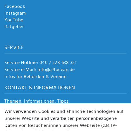
Facebook
Instagram
YouTube
Ratgeber
SERVICE
Service Hotline: 040 / 228 638 321
Service e-Mail: info@24ocean.de
Infos für Behörden & Vereine
KONTAKT & INFORMATIONEN
Themen, Informationen, Tipps
Jobs
Wir verwenden Cookies und ähnliche Technologien auf
Über uns
unserer Website und verarbeiten personenbezogene
Kontakt
Daten von Besucher:innen unserer Webseite (z.B. IP-
Datenschutz