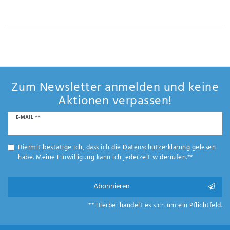
IHRE E-MAIL ADRESSE
ANMERKUNGEN UND FILTERWÜNSCHE
Zum Newsletter anmelden und keine
Aktionen verpassen!
Newsletter
E-MAIL **
Hiermit
Honig
bestätige
ich, dass
Hiermit bestätige ich, dass ich die
Daten­schutz­erklärung
gelesen
ich die
habe. Meine Einwilligung kann ich jederzeit widerrufen.**
Daten­
schutz­
erklärung
Abonnieren
gelesen
*
habe.
** Hierbei handelt es sich um ein Pflichtfeld.