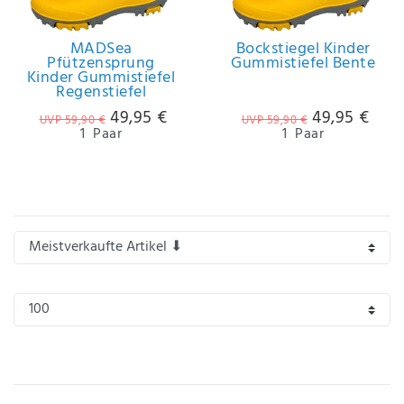
Anf
rag
e
MADSea
Bockstiegel Kinder
Pfützensprung
Gummistiefel Bente
sen
Kinder Gummistiefel
de
Regenstiefel
n
49,95 €
49,95 €
UVP 59,90 €
UVP 59,90 €
1
Paar
1
Paar