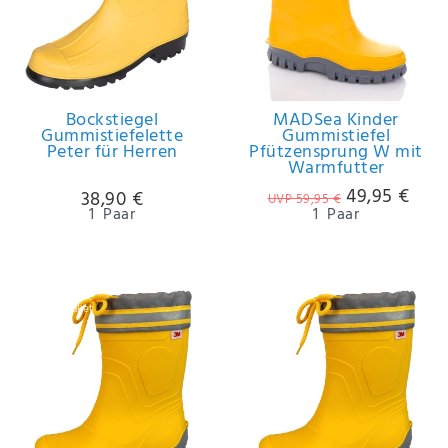
IHRE E-MAIL ADRESSE
ANMERKUNGEN UND FILTERWÜNSCHE
Bockstiegel
MADSea Kinder
Gummistiefelette
Gummistiefel
Peter für Herren
Pfützensprung W mit
Warmfutter
49,95 €
38,90 €
UVP 59,95 €
1
Paar
1
Paar
Hiermit
bestätige
ich, dass
ich die
Artikelpaket
Daten­
schutz­
erklärung
gelesen
*
habe.