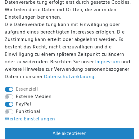
Datenverarbeitung erfolgt erst durch gesetzte Cookies.
Altölverordnung
Wir teilen diese Daten mit Dritten, die wir in den
Impressum
Einstellungen benennen.
Die Datenverarbeitung kann mit Einwilligung oder
aufgrund eines berechtigten Interesses erfolgen. Die
Zustimmung kann erteilt oder abgelehnt werden. Es
BEQUEM UND SICHER BEZAHLEN MIT
besteht das Recht, nicht einzuwilligen und die
Einwilligung zu einem späteren Zeitpunkt zu ändern
oder zu widerrufen. Beachten Sie unser
Impressum
und
weitere Hinweise zur Verwendung personenbezogener
BEI UNS SIND SIE SICHER!
Daten in unserer
Daten­schutz­erklärung
.
Essenziell
Externe Medien
PayPal
WIR VERSENDEN MIT
Funktional
Weitere Einstellungen
WIR SIND ZERTIFIZIERT DURCH
Alle akzeptieren