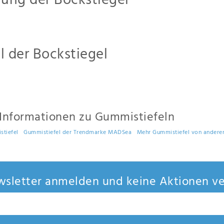
lung der Bockstiegel
er Bockstiegel Gummistiefel und Co. hat sich in den letzten Jahren immer mehr 
en der EU gefertigt
, ohne dass dabei die Anforderungen an Material und Umwel
Jette, von einem rumänischen Lieferanten entwickelt. Alles unter den Gesichtsp
l der Bockstiegel
 von Bockstiegel bestehen aus
PVC
. PVC ist die Abkürzung für Polyvinylchlorid. 
mmistiefel wird Weich-PVC verwendet, was für die Nachgiebigkeit und Weichheit
ändig gegen einige Säuren und Laugen und bedingt beständig gegen Ethanol, Öl un
ondern lässt sich auch in vielen anderen Bereichen anziehen, wo das PVC-Materi
Informationen zu Gummistiefeln
stiefel
|
Gummistiefel der Trendmarke MADSea
|
Mehr Gummistiefel von andere
sletter anmelden und keine Aktionen ve