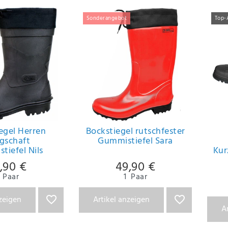
Sonderangebot
Top-
egel Herren
Bockstiegel rutschfester
gschaft
Gummistiefel Sara
tiefel Nils
Kur
,90 €
49,90 €
Paar
1
Paar
nzeigen
Artikel anzeigen
A