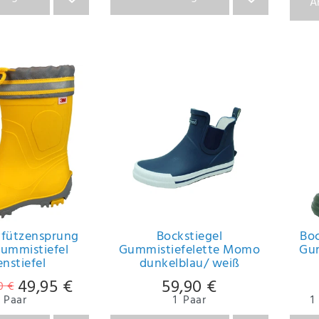
A
fützensprung
Bockstiegel
Boc
Gummistiefel
Gummistiefelette Momo
Gum
nstiefel
dunkelblau/ weiß
49,95 €
59,90 €
0 €
Paar
1
Paar
1