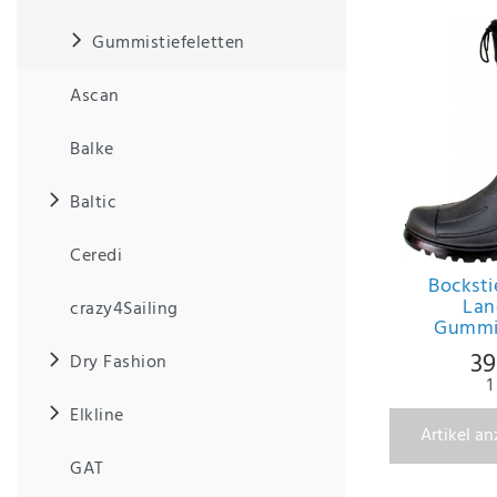
Gummistiefeletten
IHRE E-MAIL ADRESSE
Ascan
ANMERKUNGEN UND FILTERWÜNSCHE
Balke
Baltic
Ceredi
Hiermit
Bocksti
bestätige
Lan
crazy4Sailing
ich, dass
Gummis
ich die
39
Dry Fashion
Daten­
1
schutz­
erklärung
Elkline
Artikel a
gelesen
*
habe.
GAT