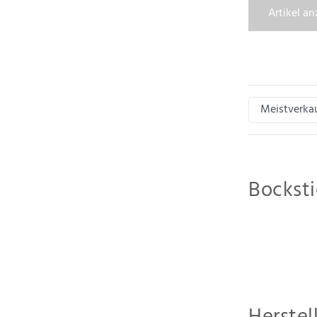
Artikel a
Bocksti
Der Markenname 
Unternehmen wu
Was mit einem üb
Was den Service 
Handel bei Farbe
Verpackung mögl