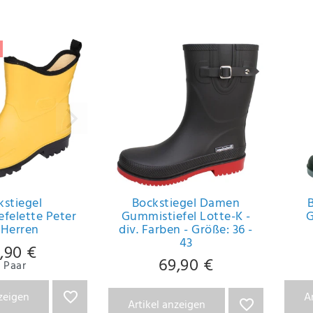
kstiegel
Bockstiegel Damen
B
felette Peter
Gummistiefel Lotte-K -
G
 Herren
div. Farben - Größe: 36 -
43
,90 €
69,90 €
Paar
nzeigen
A
Artikel anzeigen