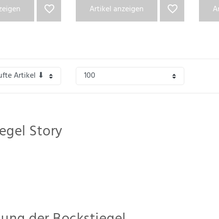
nzeigen
Artikel anzeigen
A
egel Story
Bockstiegel stammt von dem Firmennamen
Schuh-Depot Bockstiegel Die Serv
rde
1999 von Klaus Bockstiegel in Aurich gegründet
. Schon seit Firmengründun
erschaubaren Sortiment begann, weitete sich mit den Jahren weiter aus durch
B
von Bockstiegel auszeichnet, ist das individuelle Eingehen auf jeden Kunden, de
n oder Größen – Bockstiegel liefert nach allen Ansprüchen aus einem
Portfolio 
ich.