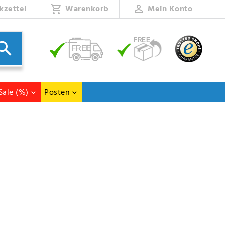
kzettel
Warenkorb
Mein Konto
Sale (%)
Posten
sie sind echte Lifestyle-Produkte, die mit modernen Designs und fröhlichen
senden Gummistiefel, Schuh oder Latschen für Damen, Herren und Kinder.