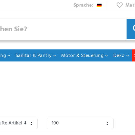
Sprache:
Mer
ung
Sanitär & Pantry
Motor & Steuerung
Deko
d längst schon mehr, als nur noch Mittel zum Zweck bei Regen und Matsch, denn 
chten Wetter trotzen.
 Bockstiegel gibt es für jede Jahreszeit und für jede nasse Gelegenheit den pas
el und Schuhe sind nicht nur funktional, sondern auch elegant.