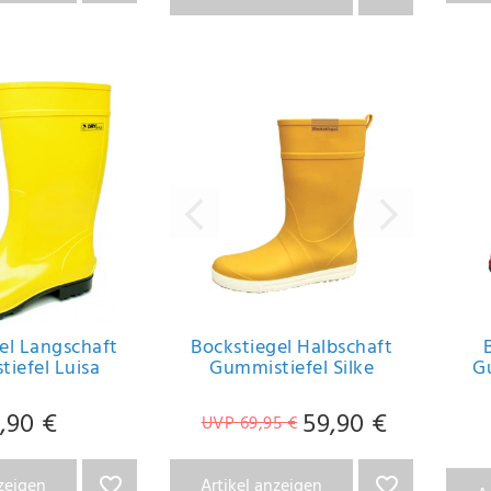
el Langschaft
Bockstiegel Halbschaft
iefel Luisa
Gummistiefel Silke
G
,90 €
59,90 €
UVP 69,95 €
nzeigen
Artikel anzeigen