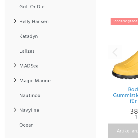
Anf
Grill Or Die
rag
e
sen
Helly Hansen
Sonderangebot
de
n
Katadyn
Lalizas
MADSea
Magic Marine
Boc
Gummistie
Nautinox
für
38
Navyline
1
Ocean
Artikel a