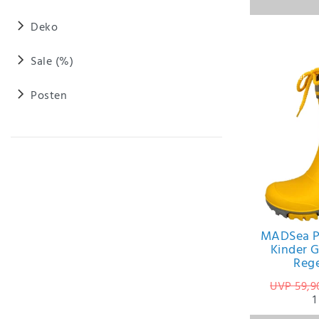
Deko
Sale (%)
Artikelpaket
Posten
MADSea P
Kinder 
Rege
UVP 59,9
1