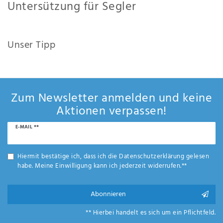
Untersützung für Segler
Magic Marine entwirft Produkte für die besten Segler der Welt. Die Teams stellen sicher,
dass sich die Produkte auf die wichtigsten technischen Merkmale konzentrieren. Das
Team Magic Marine ist deren Augen, Ohren und Herzen in der Segelwelt.
Unser Tipp
Magic Marine steht für hochwertige Neopren- und Segelbekleidung - Trockenanzüge,
Neoprenanzüge in hoher Qualität und mehr preiswert ✓ sicher ✓ schnell ✓ kaufen!
Zum Newsletter anmelden und keine
Aktionen verpassen!
Newsletter
E-MAIL **
Honig
Hiermit bestätige ich, dass ich die
Daten­schutz­erklärung
gelesen
habe. Meine Einwilligung kann ich jederzeit widerrufen.**
Abonnieren
** Hierbei handelt es sich um ein Pflichtfeld.