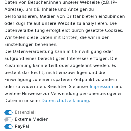
Daten von Besucher:innen unserer Webseite (z.B. IP-
Datenschutz
Adresse), um z.B. Inhalte und Anzeigen zu
AGB
personalisieren, Medien von Drittanbietern einzubinden
FAQ
oder Zugriffe auf unsere Website zu analysieren. Die
Batterieentsorgung
Datenverarbeitung erfolgt erst durch gesetzte Cookies.
Altölverordnung
Wir teilen diese Daten mit Dritten, die wir in den
Impressum
Einstellungen benennen.
Die Datenverarbeitung kann mit Einwilligung oder
aufgrund eines berechtigten Interesses erfolgen. Die
Zustimmung kann erteilt oder abgelehnt werden. Es
BEQUEM UND SICHER BEZAHLEN MIT
besteht das Recht, nicht einzuwilligen und die
Einwilligung zu einem späteren Zeitpunkt zu ändern
oder zu widerrufen. Beachten Sie unser
Impressum
und
weitere Hinweise zur Verwendung personenbezogener
BEI UNS SIND SIE SICHER!
Daten in unserer
Daten­schutz­erklärung
.
Essenziell
Externe Medien
PayPal
WIR VERSENDEN MIT