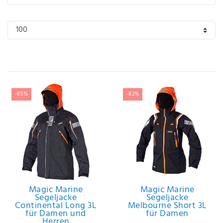
IHRE E-MAIL ADRESSE
ANMERKUNGEN UND FILTERWÜNSCHE
-85%
-82%
Hiermit
bestätige
ich, dass
ich die
Daten­
schutz­
erklärung
gelesen
Magic Marine
Magic Marine
Segeljacke
Segeljacke
*
habe.
Continental Long 3L
Melbourne Short 3L
für Damen und
für Damen
Herren