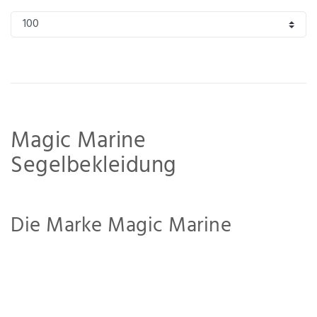
Magic Marine
Segelbekleidung
Magic Marine ist eine Top-Wahl. Magic Marine existiert seit 1989 und hat sich seitdem
zurecht am Markt behauptet. Besonders in den letzten Jahren wurde viel in die
Weiterentwicklung der Produkte investiert. Ebenso in den Ausbau des Portfolios.
Die Marke Magic Marine
Magic Marine steht für performancebasierte Segelbekleidung, die eine Vielzahl von
Disziplinen abdeckt. Die Marke drängt darauf, einen Schritt voraus zu sein und die
Bandbreite der Bedingungen zu kennen, denen die Seeleute ausgesetzt sind, wo
schnelleres Segeln und extremeres Wetter erlebt werden. Die Marke wird von Seeleuten,
für Seeleute angetrieben und wird von allem, was uns das Wasser bietet, als Seeleute
vorangetrieben. Regen, Schnee, Wind oder Sonne: "Magic Marine - Driven by the
elements".