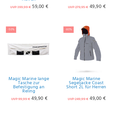
Anf
59,00 €
49,90 €
UVP 399,99 €
UVP 279,95 €
rag
e
sen
de
n
-50%
-80%
Magic Marine lange
Magic Marine
Tasche zur
Segeljacke Coast
Befestigung an
Short 2L für Herren
Reling
49,90 €
49,00 €
UVP 99,99 €
UVP 249,99 €