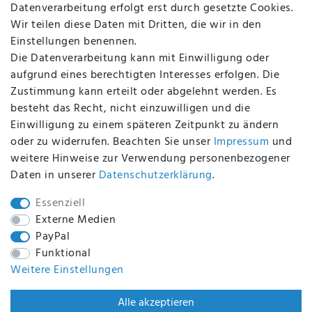
Datenverarbeitung erfolgt erst durch gesetzte Cookies.
Altölverordnung
Wir teilen diese Daten mit Dritten, die wir in den
Impressum
Einstellungen benennen.
Die Datenverarbeitung kann mit Einwilligung oder
aufgrund eines berechtigten Interesses erfolgen. Die
Zustimmung kann erteilt oder abgelehnt werden. Es
BEQUEM UND SICHER BEZAHLEN MIT
besteht das Recht, nicht einzuwilligen und die
Einwilligung zu einem späteren Zeitpunkt zu ändern
oder zu widerrufen. Beachten Sie unser
Impressum
und
weitere Hinweise zur Verwendung personenbezogener
BEI UNS SIND SIE SICHER!
Daten in unserer
Daten­schutz­erklärung
.
Essenziell
Externe Medien
PayPal
WIR VERSENDEN MIT
Funktional
Weitere Einstellungen
WIR SIND ZERTIFIZIERT DURCH
Alle akzeptieren