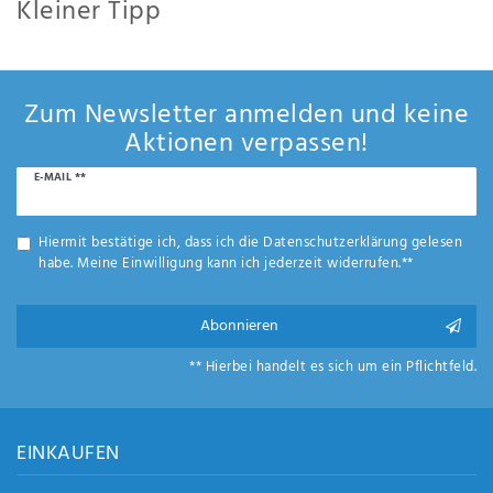
Kleiner Tipp
Wir haben für Sie unsere Buchauswahl nach den Topsellern sortiert.
Zum Newsletter anmelden und keine
Aktionen verpassen!
Newsletter
E-MAIL **
Honig
Hiermit bestätige ich, dass ich die
Daten­schutz­erklärung
gelesen
habe. Meine Einwilligung kann ich jederzeit widerrufen.**
Abonnieren
** Hierbei handelt es sich um ein Pflichtfeld.
EINKAUFEN