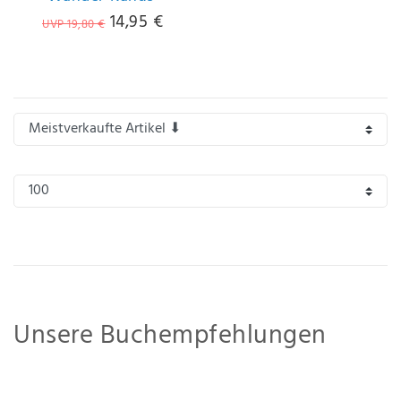
Anf
14,95 €
UVP 19,80 €
rag
e
sen
de
n
Unsere Buchempfehlungen
Für die Wassersport Freunde haben wir einige interessante und spannende Bücher, aber
auch Fachliteratur zum Lernen oder Weiterbilden, zusammengestellt.