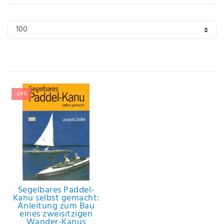
IHRE E-MAIL ADRESSE
ANMERKUNGEN UND FILTERWÜNSCHE
-24%
Hiermit
bestätige
ich, dass
ich die
Daten­
schutz­
erklärung
Segelbares Paddel-
gelesen
Kanu selbst gemacht:
*
habe.
Anleitung zum Bau
eines zweisitzigen
Wander-Kanus