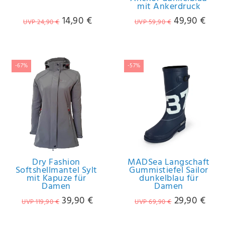
mit Ankerdruck
14,90 €
49,90 €
UVP 24,90 €
UVP 59,90 €
-67%
-57%
Dry Fashion
MADSea Langschaft
Softshellmantel Sylt
Gummistiefel Sailor
mit Kapuze für
dunkelblau für
Damen
Damen
39,90 €
29,90 €
UVP 119,90 €
UVP 69,90 €