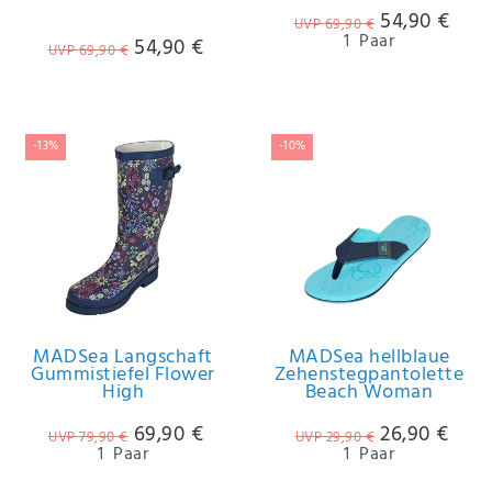
54,90 €
UVP 69,90 €
1
Paar
54,90 €
UVP 69,90 €
-13%
-10%
MADSea Langschaft
MADSea hellblaue
Gummistiefel Flower
Zehenstegpantolette
High
Beach Woman
69,90 €
26,90 €
UVP 79,90 €
UVP 29,90 €
1
Paar
1
Paar