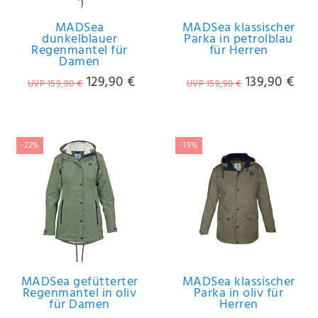
MADSea
MADSea klassischer
dunkelblauer
Parka in petrolblau
Regenmantel für
für Herren
Damen
129,90 €
139,90 €
UVP 159,90 €
UVP 159,90 €
-22%
-19%
MADSea gefütterter
MADSea klassischer
Regenmantel in oliv
Parka in oliv für
für Damen
Herren