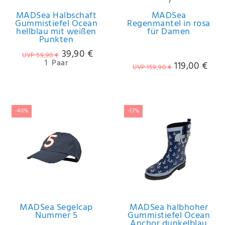
MADSea Halbschaft
MADSea
Gummistiefel Ocean
Regenmantel in rosa
hellblau mit weißen
für Damen
Punkten
39,90 €
UVP 59,90 €
1
Paar
119,00 €
UVP 159,90 €
-40%
-17%
MADSea Segelcap
MADSea halbhoher
Nummer 5
Gummistiefel Ocean
Anchor dunkelblau