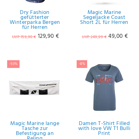
Dry Fashion
Magic Marine
gefütterter
Segeljacke Coast
Winterparka Bergen
Short 2L für Herren
für Herren
129,90 €
49,00 €
UVP 159,90 €
UVP 249,99 €
-50%
-8%
Magic Marine lange
Damen T-Shirt Filled
Tasche zur
with love VW T1 Bulli
Befestigung an
Print
Reling