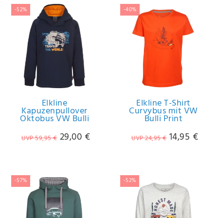
-52%
-40%
Elkline
Elkline T-Shirt
Kapuzenpullover
Curvybus mit VW
Oktobus VW Bulli
Bulli Print
29,00 €
14,95 €
UVP 59,95 €
UVP 24,95 €
-57%
-52%