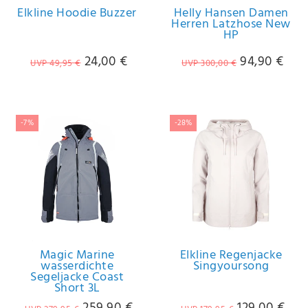
Elkline Hoodie Buzzer
Helly Hansen Damen
Herren Latzhose New
HP
24,00 €
94,90 €
UVP 49,95 €
UVP 300,00 €
-7%
-28%
Magic Marine
Elkline Regenjacke
wasserdichte
Singyoursong
Segeljacke Coast
Short 3L
259,90 €
129,00 €