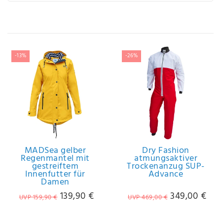
IHRE E-MAIL ADRESSE
ANMERKUNGEN UND FILTERWÜNSCHE
-13%
-26%
Hiermit
bestätige
ich, dass
ich die
MADSea gelber
Dry Fashion
Daten­
Regenmantel mit
atmungsaktiver
gestreiftem
Trockenanzug SUP-
schutz­
Innenfutter für
Advance
erklärung
Damen
gelesen
139,90 €
349,00 €
*
habe.
UVP 159,90 €
UVP 469,00 €