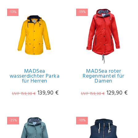
Anf
rag
-13%
-19%
e
sen
de
n
MADSea
MADSea roter
wasserdichter Parka
Regenmantel für
für Herren
Damen
139,90 €
129,90 €
UVP 159,90 €
UVP 159,90 €
-25%
-10%