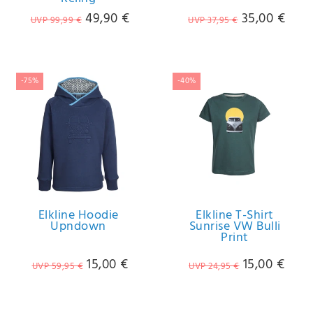
49,90 €
35,00 €
UVP 99,99 €
UVP 37,95 €
-75%
-40%
Elkline Hoodie
Elkline T-Shirt
Upndown
Sunrise VW Bulli
Print
15,00 €
15,00 €
UVP 59,95 €
UVP 24,95 €