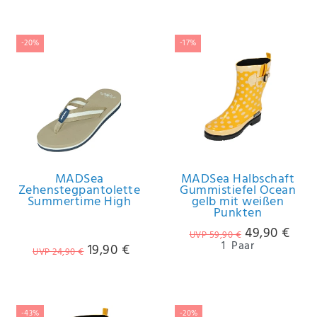
-20%
-17%
MADSea
MADSea Halbschaft
Zehenstegpantolette
Gummistiefel Ocean
Summertime High
gelb mit weißen
Punkten
49,90 €
UVP 59,90 €
1
Paar
19,90 €
UVP 24,90 €
-43%
-20%