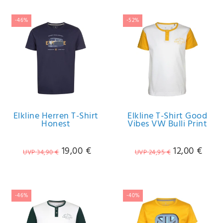
-46%
-52%
Elkline Herren T-Shirt
Elkline T-Shirt Good
Honest
Vibes VW Bulli Print
19,00 €
12,00 €
UVP 34,90 €
UVP 24,95 €
-46%
-40%