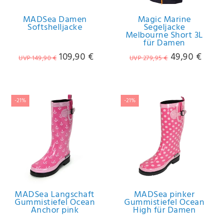
MADSea Damen
Magic Marine
Softshelljacke
Segeljacke
Melbourne Short 3L
für Damen
109,90 €
49,90 €
UVP 149,90 €
UVP 279,95 €
-21%
-21%
MADSea Langschaft
MADSea pinker
Gummistiefel Ocean
Gummistiefel Ocean
Anchor pink
High für Damen