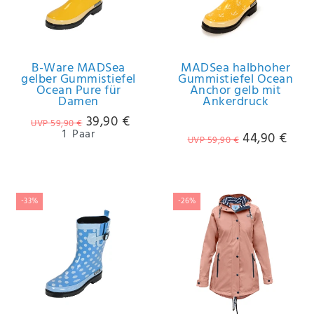
B-Ware MADSea
MADSea halbhoher
gelber Gummistiefel
Gummistiefel Ocean
Ocean Pure für
Anchor gelb mit
Damen
Ankerdruck
39,90 €
UVP 59,90 €
1
Paar
44,90 €
UVP 59,90 €
-33%
-26%