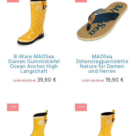
B-Ware MADSea
MADSea
Damen Gummistiefel
Zehenstegpantolette
Ocean Anchor High
Nature für Damen
Langschaft
und Herren
39,90 €
19,90 €
UVP 69,90 €
UVP 24,90 €
-33%
-25%