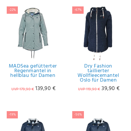
-22%
-67%
MADSea gefütterter
Dry Fashion
Regenmantel in
taillierter
hellblau für Damen
Wollfleecemantel
Oslo für Damen
139,90 €
39,90 €
UVP 179,90 €
UVP 119,90 €
-19%
-56%