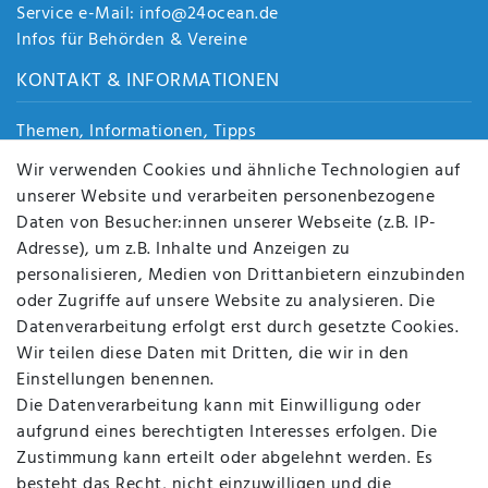
Service e-Mail: info@24ocean.de
Infos für Behörden & Vereine
KONTAKT & INFORMATIONEN
Themen, Informationen, Tipps
Jobs
Wir verwenden Cookies und ähnliche Technologien auf
Über uns
unserer Website und verarbeiten personenbezogene
Kontakt
Daten von Besucher:innen unserer Webseite (z.B. IP-
Datenschutz
Adresse), um z.B. Inhalte und Anzeigen zu
AGB
personalisieren, Medien von Drittanbietern einzubinden
FAQ
oder Zugriffe auf unsere Website zu analysieren. Die
Batterieentsorgung
Datenverarbeitung erfolgt erst durch gesetzte Cookies.
Altölverordnung
Wir teilen diese Daten mit Dritten, die wir in den
Impressum
Einstellungen benennen.
Die Datenverarbeitung kann mit Einwilligung oder
aufgrund eines berechtigten Interesses erfolgen. Die
Zustimmung kann erteilt oder abgelehnt werden. Es
BEQUEM UND SICHER BEZAHLEN MIT
besteht das Recht, nicht einzuwilligen und die