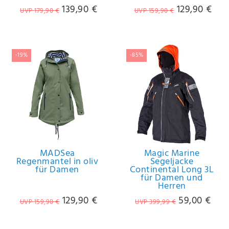
139,90 €
129,90 €
UVP 179,90 €
UVP 159,90 €
-19%
-85%
MADSea
Magic Marine
Regenmantel in oliv
Segeljacke
für Damen
Continental Long 3L
für Damen und
Herren
129,90 €
59,00 €
UVP 159,90 €
UVP 399,99 €