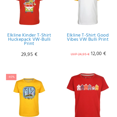
IHRE E-MAIL ADRESSE
ANMERKUNGEN UND FILTERWÜNSCHE
Elkline Kinder T-Shirt
Elkline T-Shirt Good
Huckepack VW-Bulli
Vibes VW Bulli Print
Print
12,00 €
29,95 €
UVP 24,95 €
Hiermit
bestätige
ich, dass
ich die
-40%
Daten­
schutz­
erklärung
gelesen
*
habe.