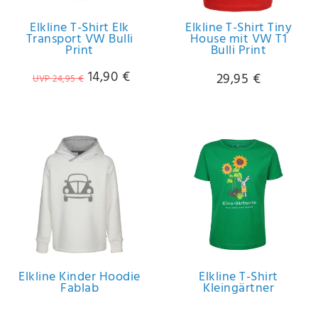
Anf
rag
Elkline T-Shirt Elk
Elkline T-Shirt Tiny
e
Transport VW Bulli
House mit VW T1
Print
Bulli Print
sen
de
14,90 €
29,95 €
n
UVP 24,95 €
Elkline Kinder Hoodie
Elkline T-Shirt
Fablab
Kleingärtner