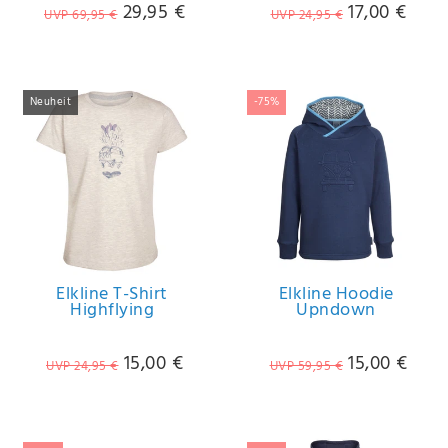
29,95 €
17,00 €
UVP 69,95 €
UVP 24,95 €
Neuheit
-75%
Elkline T-Shirt
Elkline Hoodie
Highflying
Upndown
15,00 €
15,00 €
UVP 24,95 €
UVP 59,95 €