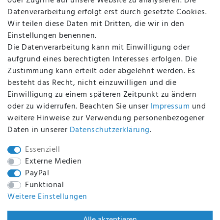
oder Zugriffe auf unsere Website zu analysieren. Die
Batterieentsorgung
Datenverarbeitung erfolgt erst durch gesetzte Cookies.
Altölverordnung
Wir teilen diese Daten mit Dritten, die wir in den
Impressum
Einstellungen benennen.
Die Datenverarbeitung kann mit Einwilligung oder
aufgrund eines berechtigten Interesses erfolgen. Die
Zustimmung kann erteilt oder abgelehnt werden. Es
BEQUEM UND SICHER BEZAHLEN MIT
besteht das Recht, nicht einzuwilligen und die
Einwilligung zu einem späteren Zeitpunkt zu ändern
oder zu widerrufen. Beachten Sie unser
Impressum
und
weitere Hinweise zur Verwendung personenbezogener
BEI UNS SIND SIE SICHER!
Daten in unserer
Daten­schutz­erklärung
.
Essenziell
Externe Medien
PayPal
WIR VERSENDEN MIT
Funktional
Weitere Einstellungen
WIR SIND ZERTIFIZIERT DURCH