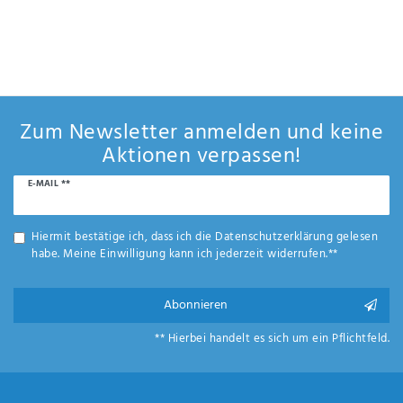
Anf
Bootslacke zeichnen sich zudem durch eine gute Streichfestigkeit und Langlebigkeit aus.
Wir führen Bootsfarben und Lacke verschiedener Hersteller, welche eben die
rag
Eigenschaften gewährleisten können. Bei der Wahl der richtigen Farbe für Ihr Boot sind
e
also verschiedene Aspekte zu berücksichtigen um ein optimales Ergebnis zu erhalten - bei
sen
uns im Shop finden Sie die richtige Bootsfarbe oder den passenden Bootslack für Ihre
Zwecke.
de
n
Zum Newsletter anmelden und keine
Aktionen verpassen!
Newsletter
E-MAIL **
Honig
Hiermit bestätige ich, dass ich die
Daten­schutz­erklärung
gelesen
habe. Meine Einwilligung kann ich jederzeit widerrufen.**
Abonnieren
** Hierbei handelt es sich um ein Pflichtfeld.