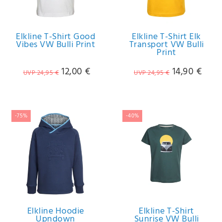
IHRE E-MAIL ADRESSE
Elkline T-Shirt Good
Elkline T-Shirt Elk
Vibes VW Bulli Print
Transport VW Bulli
ANMERKUNGEN UND FILTERWÜNSCHE
Print
12,00 €
14,90 €
UVP 24,95 €
UVP 24,95 €
Hiermit
-75%
-40%
bestätige
ich, dass
ich die
Daten­
schutz­
erklärung
gelesen
*
habe.
Elkline Hoodie
Elkline T-Shirt
Upndown
Sunrise VW Bulli