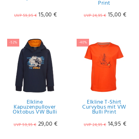
Print
Anf
rag
15,00 €
15,00 €
e
UVP 59,95 €
UVP 24,95 €
sen
de
n
-52%
-40%
Elkline
Elkline T-Shirt
Kapuzenpullover
Curvybus mit VW
Oktobus VW Bulli
Bulli Print
29,00 €
14,95 €
UVP 59,95 €
UVP 24,95 €