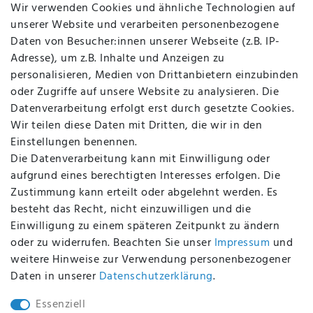
Jobs
Wir verwenden Cookies und ähnliche Technologien auf
Über uns
unserer Website und verarbeiten personenbezogene
Kontakt
Daten von Besucher:innen unserer Webseite (z.B. IP-
Datenschutz
Adresse), um z.B. Inhalte und Anzeigen zu
AGB
personalisieren, Medien von Drittanbietern einzubinden
FAQ
oder Zugriffe auf unsere Website zu analysieren. Die
Batterieentsorgung
Datenverarbeitung erfolgt erst durch gesetzte Cookies.
Altölverordnung
Wir teilen diese Daten mit Dritten, die wir in den
Impressum
Einstellungen benennen.
Die Datenverarbeitung kann mit Einwilligung oder
aufgrund eines berechtigten Interesses erfolgen. Die
Zustimmung kann erteilt oder abgelehnt werden. Es
BEQUEM UND SICHER BEZAHLEN MIT
besteht das Recht, nicht einzuwilligen und die
Einwilligung zu einem späteren Zeitpunkt zu ändern
oder zu widerrufen. Beachten Sie unser
Impressum
und
weitere Hinweise zur Verwendung personenbezogener
BEI UNS SIND SIE SICHER!
Daten in unserer
Daten­schutz­erklärung
.
Essenziell