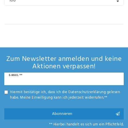
Anf
rag
e
sen
de
n
Zum Newsletter anmelden und keine
Aktionen verpassen!
Newsletter
E-MAIL **
Honig
Hiermit bestätige ich, dass ich die
Daten­schutz­erklärung
gelesen
habe. Meine Einwilligung kann ich jederzeit widerrufen.**
Abonnieren
** Hierbei handelt es sich um ein Pflichtfeld.