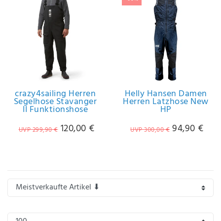
IHRE E-MAIL ADRESSE
ANMERKUNGEN UND FILTERWÜNSCHE
crazy4sailing Herren
Helly Hansen Damen
Segelhose Stavanger
Herren Latzhose New
II Funktionshose
HP
Hiermit
bestätige
120,00 €
94,90 €
UVP 299,90 €
UVP 300,00 €
ich, dass
ich die
Daten­
schutz­
erklärung
gelesen
*
habe.