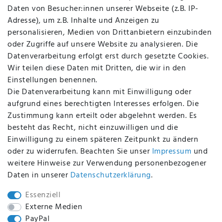
Kontakt
Daten von Besucher:innen unserer Webseite (z.B. IP-
Datenschutz
Adresse), um z.B. Inhalte und Anzeigen zu
AGB
personalisieren, Medien von Drittanbietern einzubinden
FAQ
oder Zugriffe auf unsere Website zu analysieren. Die
Batterieentsorgung
Datenverarbeitung erfolgt erst durch gesetzte Cookies.
Altölverordnung
Wir teilen diese Daten mit Dritten, die wir in den
Impressum
Einstellungen benennen.
Die Datenverarbeitung kann mit Einwilligung oder
aufgrund eines berechtigten Interesses erfolgen. Die
Zustimmung kann erteilt oder abgelehnt werden. Es
BEQUEM UND SICHER BEZAHLEN MIT
besteht das Recht, nicht einzuwilligen und die
Einwilligung zu einem späteren Zeitpunkt zu ändern
oder zu widerrufen. Beachten Sie unser
Impressum
und
weitere Hinweise zur Verwendung personenbezogener
BEI UNS SIND SIE SICHER!
Daten in unserer
Daten­schutz­erklärung
.
Essenziell
Externe Medien
PayPal