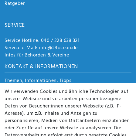
Ratgeber
SERVICE
Service Hotline: 040 / 228 638 321
Service e-Mail: info@24ocean.de
Infos für Behörden & Vereine
KONTAKT & INFORMATIONEN
Themen, Informationen, Tipps
Jobs
Wir verwenden Cookies und ähnliche Technologien auf
Über uns
unserer Website und verarbeiten personenbezogene
Kontakt
Daten von Besucher:innen unserer Webseite (z.B. IP-
Datenschutz
Adresse), um z.B. Inhalte und Anzeigen zu
AGB
personalisieren, Medien von Drittanbietern einzubinden
FAQ
oder Zugriffe auf unsere Website zu analysieren. Die
Batterieentsorgung
Datenverarbeitung erfolgt erst durch gesetzte Cookies.