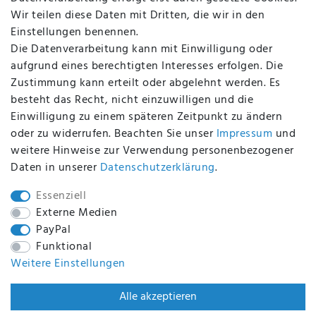
Altölverordnung
Wir teilen diese Daten mit Dritten, die wir in den
Impressum
Einstellungen benennen.
Die Datenverarbeitung kann mit Einwilligung oder
aufgrund eines berechtigten Interesses erfolgen. Die
Zustimmung kann erteilt oder abgelehnt werden. Es
BEQUEM UND SICHER BEZAHLEN MIT
besteht das Recht, nicht einzuwilligen und die
Einwilligung zu einem späteren Zeitpunkt zu ändern
oder zu widerrufen. Beachten Sie unser
Impressum
und
weitere Hinweise zur Verwendung personenbezogener
BEI UNS SIND SIE SICHER!
Daten in unserer
Daten­schutz­erklärung
.
Essenziell
Externe Medien
PayPal
WIR VERSENDEN MIT
Funktional
Weitere Einstellungen
WIR SIND ZERTIFIZIERT DURCH
Alle akzeptieren