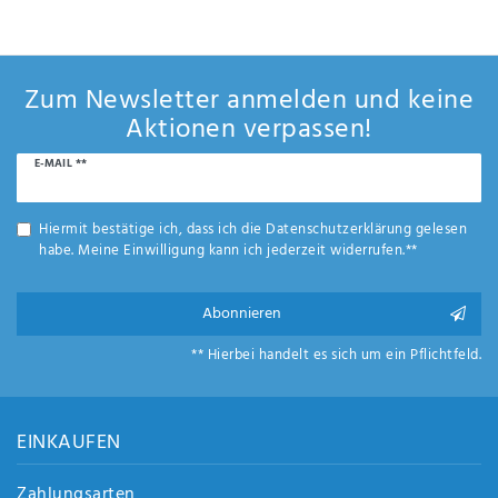
Anf
rag
e
sen
Zum Newsletter anmelden und keine
de
Aktionen verpassen!
n
Newsletter
E-MAIL **
Honig
Hiermit bestätige ich, dass ich die
Daten­schutz­erklärung
gelesen
habe. Meine Einwilligung kann ich jederzeit widerrufen.**
Abonnieren
** Hierbei handelt es sich um ein Pflichtfeld.
EINKAUFEN
Zahlungsarten