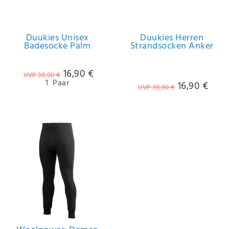
IHRE E-MAIL ADRESSE
Duukies Unisex
Duukies Herren
Badesocke Palm
Strandsocken Anker
ANMERKUNGEN UND FILTERWÜNSCHE
16,90 €
UVP 30,00 €
1
Paar
16,90 €
UVP 30,00 €
Hiermit
bestätige
ich, dass
ich die
Daten­
schutz­
erklärung
gelesen
*
habe.