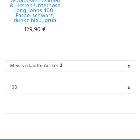
Woolpower: Damen
Anf
& Herren Unterhose
rag
Long Johns 400 -
Farbe: schwarz,
e
dunkelblau, grün
sen
de
129,90 €
n