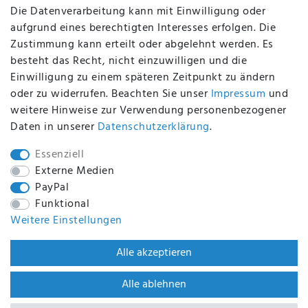
Die Datenverarbeitung kann mit Einwilligung oder
aufgrund eines berechtigten Interesses erfolgen. Die
Zustimmung kann erteilt oder abgelehnt werden. Es
BEQUEM UND SICHER BEZAHLEN MIT
besteht das Recht, nicht einzuwilligen und die
Einwilligung zu einem späteren Zeitpunkt zu ändern
oder zu widerrufen. Beachten Sie unser
Impressum
und
weitere Hinweise zur Verwendung personenbezogener
BEI UNS SIND SIE SICHER!
Daten in unserer
Daten­schutz­erklärung
.
Essenziell
Externe Medien
PayPal
WIR VERSENDEN MIT
Funktional
Weitere Einstellungen
WIR SIND ZERTIFIZIERT DURCH
Alle akzeptieren
Alle ablehnen