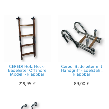
IHRE E-MAIL ADRESSE
ANMERKUNGEN UND FILTERWÜNSCHE
Hiermit
bestätige
CEREDI Holz Heck-
Ceredi Badeleiter mit
ich, dass
Badeleiter Offshore
Handgriff - Edelstahl,
ich die
Modell - klappbar
klappbar
Daten­
schutz­
219,95 €
89,00 €
erklärung
gelesen
*
habe.