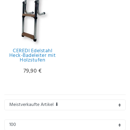
Anf
rag
e
sen
de
n
CEREDI Edelstahl
Heck-Badeleiter mit
Holzstufen
79,90 €