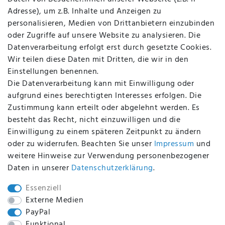
Datenschutz
Adresse), um z.B. Inhalte und Anzeigen zu
AGB
personalisieren, Medien von Drittanbietern einzubinden
FAQ
oder Zugriffe auf unsere Website zu analysieren. Die
Batterieentsorgung
Datenverarbeitung erfolgt erst durch gesetzte Cookies.
Altölverordnung
Wir teilen diese Daten mit Dritten, die wir in den
Impressum
Einstellungen benennen.
Die Datenverarbeitung kann mit Einwilligung oder
aufgrund eines berechtigten Interesses erfolgen. Die
Zustimmung kann erteilt oder abgelehnt werden. Es
BEQUEM UND SICHER BEZAHLEN MIT
besteht das Recht, nicht einzuwilligen und die
Einwilligung zu einem späteren Zeitpunkt zu ändern
oder zu widerrufen. Beachten Sie unser
Impressum
und
weitere Hinweise zur Verwendung personenbezogener
BEI UNS SIND SIE SICHER!
Daten in unserer
Daten­schutz­erklärung
.
Essenziell
Externe Medien
PayPal
WIR VERSENDEN MIT
Funktional