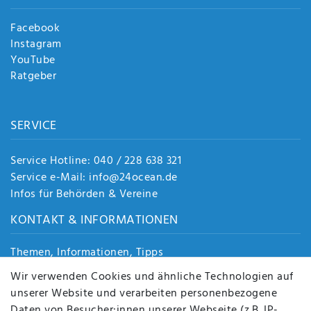
Facebook
Instagram
YouTube
Ratgeber
SERVICE
Service Hotline: 040 / 228 638 321
Service e-Mail: info@24ocean.de
Infos für Behörden & Vereine
KONTAKT & INFORMATIONEN
Themen, Informationen, Tipps
Jobs
Wir verwenden Cookies und ähnliche Technologien auf
Über uns
unserer Website und verarbeiten personenbezogene
Kontakt
Daten von Besucher:innen unserer Webseite (z.B. IP-