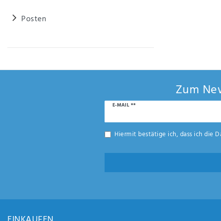
Posten
Zum New
Newsletter
E-MAIL **
Honig
Hiermit bestätige ich, dass ich die
D
EINKAUFEN