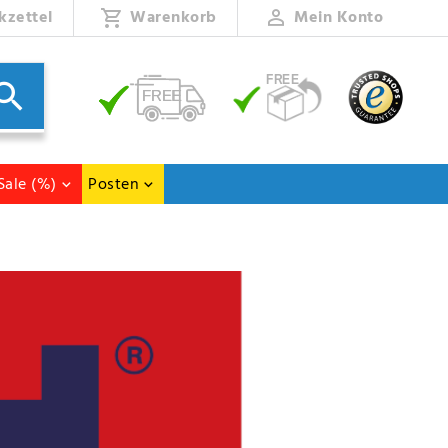
kzettel
Warenkorb
Mein Konto
Sale (%)
Posten