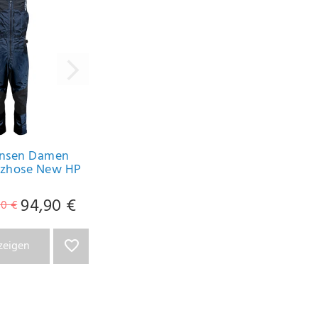
ansen Damen
tzhose New HP
94,90 €
0 €
nzeigen