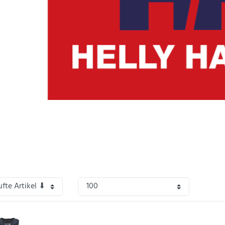
finden Sie verschiedene Shirts, Shorts und vieles mehr vom Markenhersteller Hel
ich nicht für den den deutschen Markt produziert wurden.
Helly Hansen wurde 1877 gegründet. Es ist ein norwegischer Hersteller von Arbei
. Sein Sortiment hat die Marke Helly Hansen bereits in den 70er Jahren um Spor
Hansen
steht heute für Qualität und sportlich modisches Design.