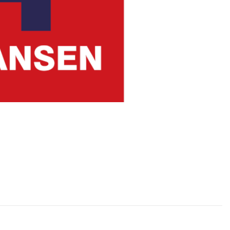
ly Hansen. Das besondere an unserem Angebot sind auch einige Artikel,
ts- und Schlechtwetterkleidung, und der wohl bekannteste Hersteller für
t- und Outdoorbekleidung, sowie Überlebensbekleidung erweitert.