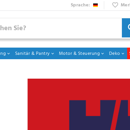
Sprache:
Mer
ung
Sanitär & Pantry
Motor & Steuerung
Deko