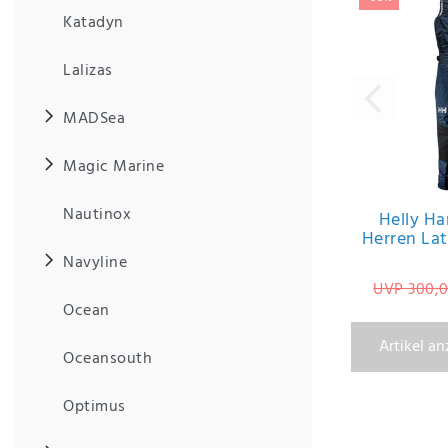
Anf
Katadyn
rag
e
sen
Lalizas
de
n
MADSea
Magic Marine
Nautinox
Helly H
Herren La
Navyline
UVP 300,0
Ocean
Artikel a
Oceansouth
Optimus