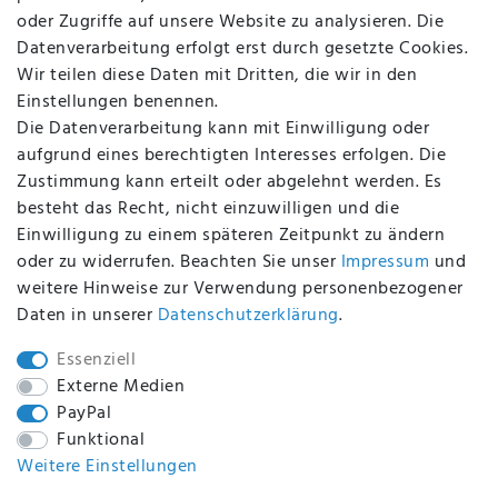
FAQ
oder Zugriffe auf unsere Website zu analysieren. Die
Batterieentsorgung
Datenverarbeitung erfolgt erst durch gesetzte Cookies.
Altölverordnung
Wir teilen diese Daten mit Dritten, die wir in den
Impressum
Einstellungen benennen.
Die Datenverarbeitung kann mit Einwilligung oder
aufgrund eines berechtigten Interesses erfolgen. Die
Zustimmung kann erteilt oder abgelehnt werden. Es
BEQUEM UND SICHER BEZAHLEN MIT
besteht das Recht, nicht einzuwilligen und die
Einwilligung zu einem späteren Zeitpunkt zu ändern
oder zu widerrufen. Beachten Sie unser
Impressum
und
weitere Hinweise zur Verwendung personenbezogener
BEI UNS SIND SIE SICHER!
Daten in unserer
Daten­schutz­erklärung
.
Essenziell
Externe Medien
PayPal
WIR VERSENDEN MIT
Funktional
Weitere Einstellungen