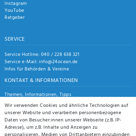
Instagram
YouTube
Ratgeber
SERVICE
Service Hotline: 040 / 228 638 321
Service e-Mail: info@24ocean.de
Infos für Behörden & Vereine
KONTAKT & INFORMATIONEN
Themen, Informationen, Tipps
Jobs
Wir verwenden Cookies und ähnliche Technologien auf
Über uns
unserer Website und verarbeiten personenbezogene
Kontakt
Daten von Besucher:innen unserer Webseite (z.B. IP-
Datenschutz
Adresse), um z.B. Inhalte und Anzeigen zu
AGB
personalisieren, Medien von Drittanbietern einzubinden