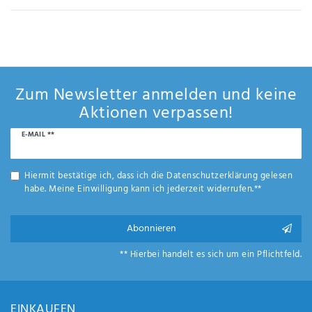
Anf
rag
e
sen
de
n
Zum Newsletter anmelden und keine
Aktionen verpassen!
Newsletter
E-MAIL **
Honig
Hiermit bestätige ich, dass ich die
Daten­schutz­erklärung
gelesen
habe. Meine Einwilligung kann ich jederzeit widerrufen.**
Abonnieren
** Hierbei handelt es sich um ein Pflichtfeld.
EINKAUFEN