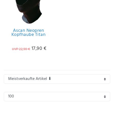
IHRE E-MAIL ADRESSE
ANMERKUNGEN UND FILTERWÜNSCHE
Ascan Neopren
Kopfhaube Titan
17,90 €
UVP 22,90 €
Hiermit
bestätige
ich, dass
ich die
Daten­
schutz­
erklärung
gelesen
*
habe.