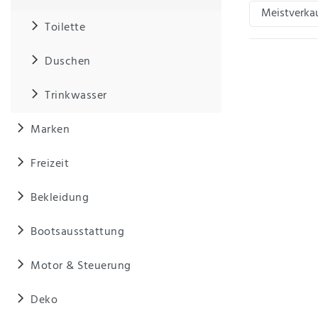
Toilette
IHRE E-MAIL ADRESSE
Duschen
ANMERKUNGEN UND FILTERWÜNSCHE
Trinkwasser
Marken
Freizeit
Hiermit
bestätige
Bekleidung
ich, dass
ich die
Bootsausstattung
Daten­
schutz­
erklärung
Motor & Steuerung
gelesen
*
habe.
Deko