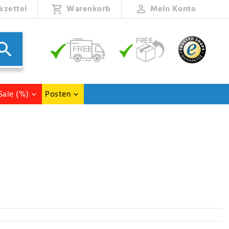
kzettel
Warenkorb
Mein Konto
Sale (%)
Posten
dküche und Pantry.