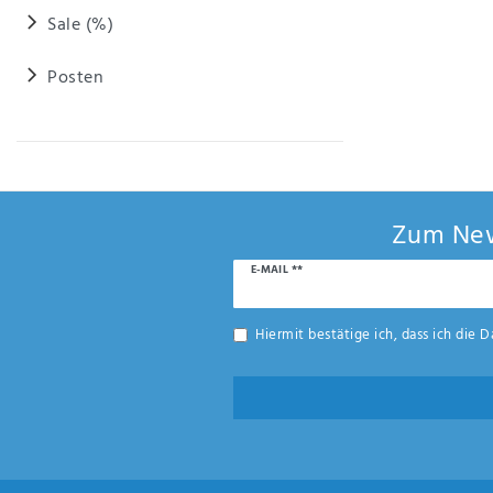
Anf
Sale (%)
rag
e
sen
Posten
de
n
Zum New
Newsletter
E-MAIL **
Honig
Hiermit bestätige ich, dass ich die
D