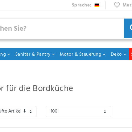
Sprache:
Mer
ung
Sanitär & Pantry
Motor & Steuerung
Deko
 für die Bordküche
raktisches Zubehör, wie z.B. Pantrygurte, Gläserhalter oder Tabletts, für die Bor