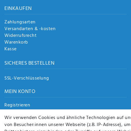
EINKAUFEN
Zahlungsarten
Versandarten & -kosten
Widerrufsrecht
Warenkorb
Kasse
SICHERES BESTELLEN
SSL-Verschlüsselung
MEIN KONTO
Registrieren
Login
Wir verwenden Cookies und ähnliche Technologien auf un
von Besucher:innen unserer Webseite (z.B. IP-Adresse), um