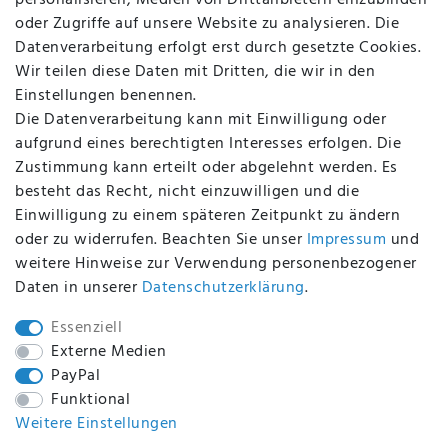
personalisieren, Medien von Drittanbietern einzubinden
FAQ
oder Zugriffe auf unsere Website zu analysieren. Die
Batterieentsorgung
Datenverarbeitung erfolgt erst durch gesetzte Cookies.
Altölverordnung
Wir teilen diese Daten mit Dritten, die wir in den
Impressum
Einstellungen benennen.
Die Datenverarbeitung kann mit Einwilligung oder
aufgrund eines berechtigten Interesses erfolgen. Die
Zustimmung kann erteilt oder abgelehnt werden. Es
BEQUEM UND SICHER BEZAHLEN MIT
besteht das Recht, nicht einzuwilligen und die
Einwilligung zu einem späteren Zeitpunkt zu ändern
oder zu widerrufen. Beachten Sie unser
Impressum
und
weitere Hinweise zur Verwendung personenbezogener
BEI UNS SIND SIE SICHER!
Daten in unserer
Daten­schutz­erklärung
.
Essenziell
Externe Medien
PayPal
WIR VERSENDEN MIT
Funktional
Weitere Einstellungen