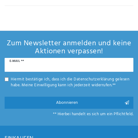
Anf
rag
e
sen
de
n
Zum Newsletter anmelden und keine
Aktionen verpassen!
Newsletter
E-MAIL **
Honig
Hiermit bestätige ich, dass ich die
Daten­schutz­erklärung
gelesen
habe. Meine Einwilligung kann ich jederzeit widerrufen.**
Abonnieren
** Hierbei handelt es sich um ein Pflichtfeld.