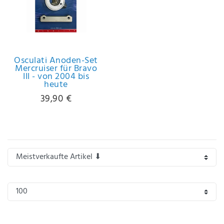
IHRE E-MAIL ADRESSE
ANMERKUNGEN UND FILTERWÜNSCHE
Osculati Anoden-Set
Mercruiser für Bravo
III - von 2004 bis
heute
39,90 €
Hiermit
bestätige
ich, dass
ich die
Daten­
schutz­
erklärung
gelesen
*
habe.