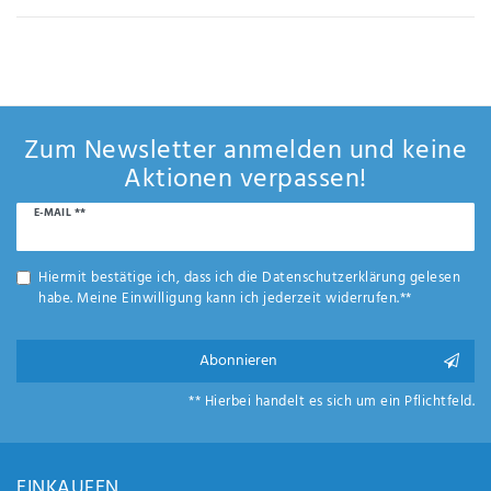
Anf
rag
e
sen
de
n
Zum Newsletter anmelden und keine
Aktionen verpassen!
Newsletter
E-MAIL **
Honig
Hiermit bestätige ich, dass ich die
Daten­schutz­erklärung
gelesen
habe. Meine Einwilligung kann ich jederzeit widerrufen.**
Abonnieren
** Hierbei handelt es sich um ein Pflichtfeld.
EINKAUFEN