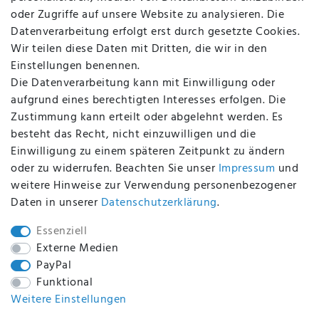
FAQ
oder Zugriffe auf unsere Website zu analysieren. Die
Batterieentsorgung
Datenverarbeitung erfolgt erst durch gesetzte Cookies.
Altölverordnung
Wir teilen diese Daten mit Dritten, die wir in den
Impressum
Einstellungen benennen.
Die Datenverarbeitung kann mit Einwilligung oder
aufgrund eines berechtigten Interesses erfolgen. Die
Zustimmung kann erteilt oder abgelehnt werden. Es
BEQUEM UND SICHER BEZAHLEN MIT
besteht das Recht, nicht einzuwilligen und die
Einwilligung zu einem späteren Zeitpunkt zu ändern
oder zu widerrufen. Beachten Sie unser
Impressum
und
weitere Hinweise zur Verwendung personenbezogener
BEI UNS SIND SIE SICHER!
Daten in unserer
Daten­schutz­erklärung
.
Essenziell
Externe Medien
PayPal
WIR VERSENDEN MIT
Funktional
Weitere Einstellungen