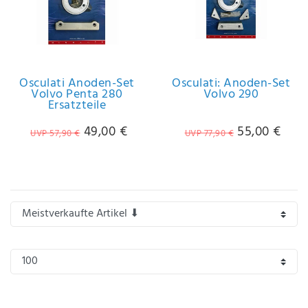
IHRE E-MAIL ADRESSE
ANMERKUNGEN UND FILTERWÜNSCHE
Osculati Anoden-Set
Osculati: Anoden-Set
Volvo Penta 280
Volvo 290
Ersatzteile
49,00 €
55,00 €
UVP 57,90 €
UVP 77,90 €
Hiermit
bestätige
ich, dass
ich die
Daten­
schutz­
erklärung
gelesen
*
habe.