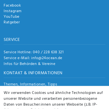
Facebook
Instagram
YouTube
Ratgeber
SERVICE
Service Hotline: 040 / 228 638 321
Service e-Mail: info@24ocean.de
Infos für Behörden & Vereine
KONTAKT & INFORMATIONEN
Themen, Informationen, Tipps
Jobs
Wir verwenden Cookies und ähnliche Technologien auf
Über uns
unserer Website und verarbeiten personenbezogene
Kontakt
Daten von Besucher:innen unserer Webseite (z.B. IP-
Datenschutz