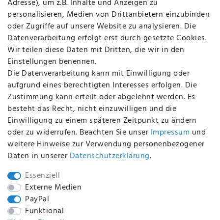
Adresse), um z.B. Inhalte und Anzeigen zu
AGB
personalisieren, Medien von Drittanbietern einzubinden
FAQ
oder Zugriffe auf unsere Website zu analysieren. Die
Batterieentsorgung
Datenverarbeitung erfolgt erst durch gesetzte Cookies.
Altölverordnung
Wir teilen diese Daten mit Dritten, die wir in den
Impressum
Einstellungen benennen.
Die Datenverarbeitung kann mit Einwilligung oder
aufgrund eines berechtigten Interesses erfolgen. Die
Zustimmung kann erteilt oder abgelehnt werden. Es
BEQUEM UND SICHER BEZAHLEN MIT
besteht das Recht, nicht einzuwilligen und die
Einwilligung zu einem späteren Zeitpunkt zu ändern
oder zu widerrufen. Beachten Sie unser
Impressum
und
weitere Hinweise zur Verwendung personenbezogener
BEI UNS SIND SIE SICHER!
Daten in unserer
Daten­schutz­erklärung
.
Essenziell
Externe Medien
PayPal
WIR VERSENDEN MIT
Funktional