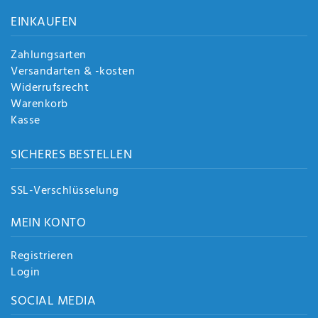
Anf
EINKAUFEN
rag
e
sen
Zahlungsarten
de
Versandarten & -kosten
n
Widerrufsrecht
Warenkorb
Kasse
SICHERES BESTELLEN
SSL-Verschlüsselung
MEIN KONTO
Registrieren
Login
SOCIAL MEDIA