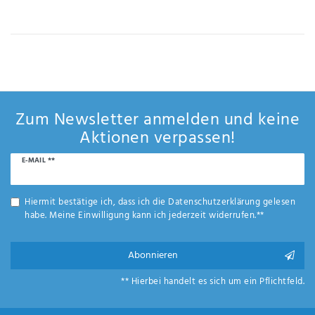
IHRE E-MAIL ADRESSE
ANMERKUNGEN UND FILTERWÜNSCHE
Zum Newsletter anmelden und keine
Aktionen verpassen!
Newsletter
E-MAIL **
Hiermit
Honig
bestätige
ich, dass
Hiermit bestätige ich, dass ich die
Daten­schutz­erklärung
gelesen
ich die
habe. Meine Einwilligung kann ich jederzeit widerrufen.**
Daten­
schutz­
erklärung
Abonnieren
gelesen
*
habe.
** Hierbei handelt es sich um ein Pflichtfeld.