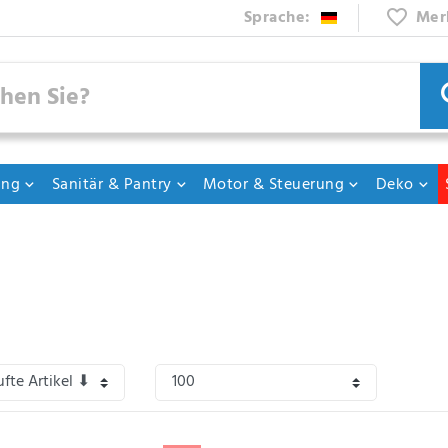
Sprache:
Mer
ung
Sanitär & Pantry
Motor & Steuerung
Deko
ps
,
Segelcaps
und
sportliche modische Caps
in verschiedenen Farben und Arten 