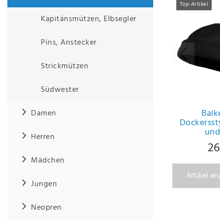
Top-Artikel
Kapitänsmützen, Elbsegler
IHRE E-MAIL ADRESSE
Pins, Anstecker
ANMERKUNGEN UND FILTERWÜNSCHE
Strickmützen
Südwester
Balk
Damen
Hiermit
Dockersst
und
bestätige
Herren
ich, dass
26
ich die
Mädchen
Daten­
schutz­
Artikel a
erklärung
Jungen
gelesen
*
habe.
Neopren