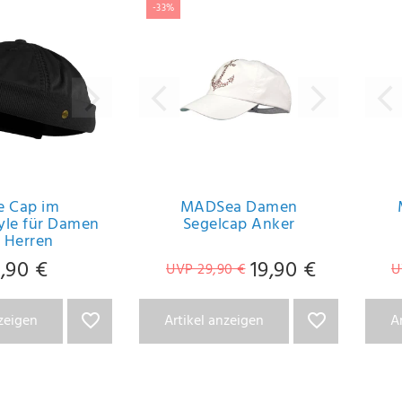
-33%
e Cap im
MADSea Damen
yle für Damen
Segelcap Anker
 Herren
,90 €
19,90 €
UVP 29,90 €
U
nzeigen
Artikel anzeigen
A