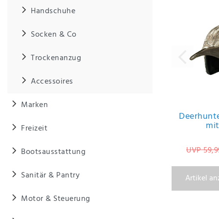
Anf
Handschuhe
rag
e
sen
Socken & Co
de
n
Trockenanzug
Accessoires
Marken
Deerhunt
mit
Freizeit
UVP 59,9
Bootsausstattung
Sanitär & Pantry
Artikel a
Motor & Steuerung