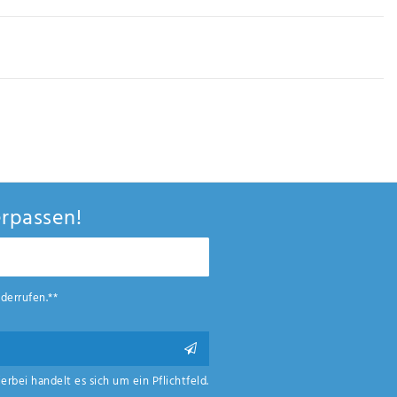
rpassen!
derrufen.**
ierbei handelt es sich um ein Pflichtfeld.