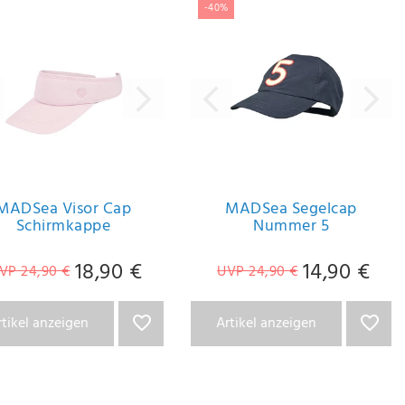
-40%
MADSea Visor Cap
MADSea Segelcap
Schirmkappe
Nummer 5
18,90 €
14,90 €
VP 24,90 €
UVP 24,90 €
rtikel anzeigen
Artikel anzeigen