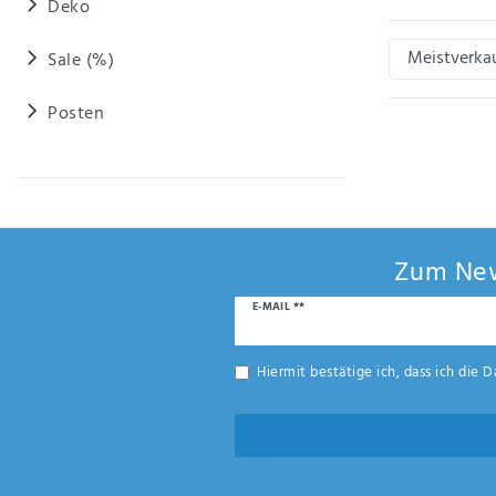
Deko
Sale (%)
Posten
Zum New
Newsletter
E-MAIL **
Honig
Hiermit bestätige ich, dass ich die
D