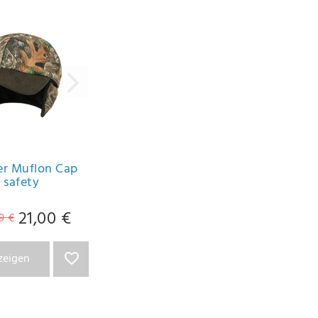
er Muflon Cap
 safety
21,00 €
9 €
nzeigen