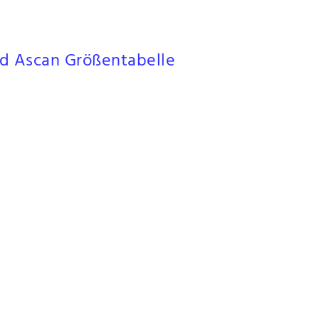
rbeitungsqualität, ist dort selbstverständlich. Ascan Neopren ist
schadstoffar
ie
Größentabelle für Ascan Neoprenanzüge
gegliedert nach Herren, Damen und f
d Ascan Größentabelle