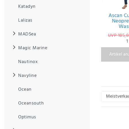
Anf
Katadyn
rag
e
Ascan Cu
sen
Lalizas
Neopre
de
Was
n
MADSea
UVP 185,8
1
Magic Marine
Artikel a
Nautinox
Navyline
Ocean
Oceansouth
Optimus
Die Fertigung de