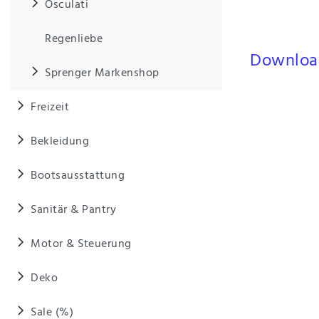
Osculati
hochwertiger Vera
Hier finden Sie d
Regenliebe
Downloa
Sprenger Markenshop
Freizeit
Bekleidung
Bootsausstattung
Sanitär & Pantry
Motor & Steuerung
Deko
Sale (%)