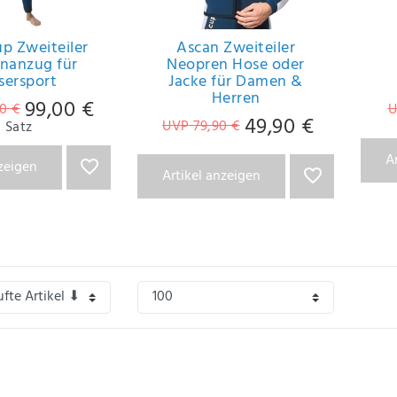
p Zweiteiler
Ascan Zweiteiler
nanzug für
Neopren Hose oder
sersport
Jacke für Damen &
Herren
99,00 €
0 €
U
49,90 €
UVP 79,90 €
Satz
A
nzeigen
Artikel anzeigen
r Ascan Produkte erfolgt im Auftrag bei einem der führenden Neoprenproduzente