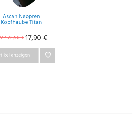
Ascan Neopren
Kopfhaube Titan
17,90 €
VP 22,90 €
rtikel anzeigen
n in Fernost. Die Verwendung bester, modernster Materialien, verbunden mit