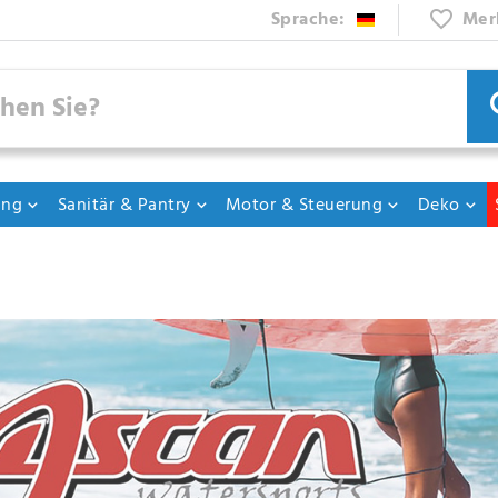
Sprache:
Mer
ung
Sanitär & Pantry
Motor & Steuerung
Deko