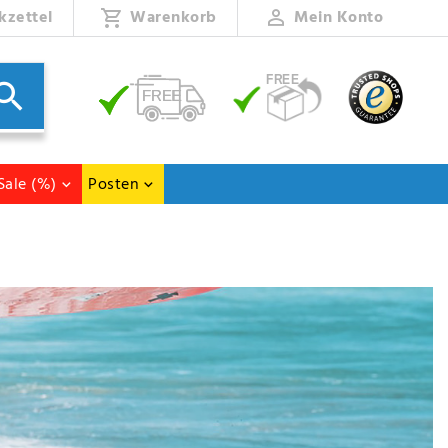
kzettel
Warenkorb
Mein Konto
Sale (%)
Posten