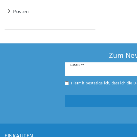
Posten
Zum New
Newsletter
E-MAIL **
Honig
Hiermit bestätige ich, dass ich die
D
EINKAUFEN