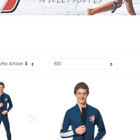
e Entwicklung qualitativer und funktionaler Neoprenanzüge spezialisiert und ei
sind selbst aktive Wassersportler in den Bereichen Kitesurfen, Surfen oder Segeln
nktional zu fairen Preisen – dafür steht die Marke Ascan.