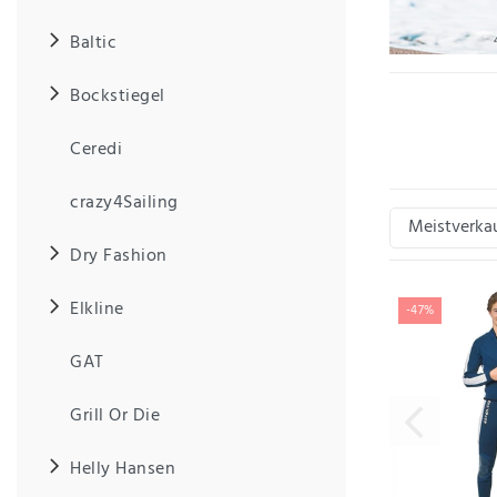
Baltic
IHRE E-MAIL ADRESSE
Bockstiegel
Ascan ist auf di
Alle Mitarbeiter 
ANMERKUNGEN UND FILTERWÜNSCHE
fertigen.
Ceredi
Hochwertig und fu
crazy4Sailing
Dry Fashion
Hiermit
bestätige
Elkline
-47%
ich, dass
ich die
GAT
Daten­
schutz­
erklärung
Grill Or Die
gelesen
*
habe.
Helly Hansen