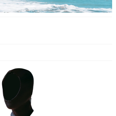
ne eigene Marke der Hamburger Canel Handels GmbH.
, deshalb stellt Ascan an sich selbst den Anspruch qualitative Produkte zu