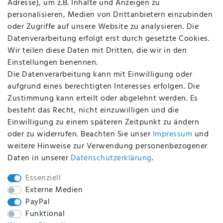
Adresse), um z.B. Inhalte und Anzeigen zu
AGB
personalisieren, Medien von Drittanbietern einzubinden
FAQ
oder Zugriffe auf unsere Website zu analysieren. Die
Batterieentsorgung
Datenverarbeitung erfolgt erst durch gesetzte Cookies.
Altölverordnung
Wir teilen diese Daten mit Dritten, die wir in den
Impressum
Einstellungen benennen.
Die Datenverarbeitung kann mit Einwilligung oder
aufgrund eines berechtigten Interesses erfolgen. Die
Zustimmung kann erteilt oder abgelehnt werden. Es
BEQUEM UND SICHER BEZAHLEN MIT
besteht das Recht, nicht einzuwilligen und die
Einwilligung zu einem späteren Zeitpunkt zu ändern
oder zu widerrufen. Beachten Sie unser
Impressum
und
weitere Hinweise zur Verwendung personenbezogener
BEI UNS SIND SIE SICHER!
Daten in unserer
Daten­schutz­erklärung
.
Essenziell
Externe Medien
PayPal
WIR VERSENDEN MIT
Funktional