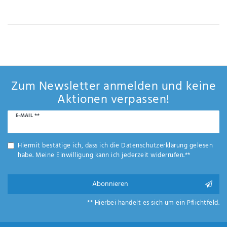
IHRE E-MAIL ADRESSE
ANMERKUNGEN UND FILTERWÜNSCHE
Zum Newsletter anmelden und keine
Aktionen verpassen!
Newsletter
E-MAIL **
Hiermit
Honig
bestätige
ich, dass
Hiermit bestätige ich, dass ich die
Daten­schutz­erklärung
gelesen
ich die
habe. Meine Einwilligung kann ich jederzeit widerrufen.**
Daten­
schutz­
erklärung
Abonnieren
gelesen
*
habe.
** Hierbei handelt es sich um ein Pflichtfeld.