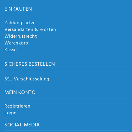
Anf
EINKAUFEN
rag
e
sen
Zahlungsarten
de
Versandarten & -kosten
n
Widerrufsrecht
Warenkorb
Kasse
SICHERES BESTELLEN
SSL-Verschlüsselung
MEIN KONTO
Registrieren
Login
SOCIAL MEDIA