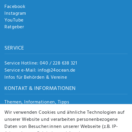
Facebook
Instagram
YouTube
Ratgeber
SERVICE
Service Hotline: 040 / 228 638 321
Service e-Mail: info@24ocean.de
Infos für Behörden & Vereine
KONTAKT & INFORMATIONEN
Themen, Informationen, Tipps
Jobs
Wir verwenden Cookies und ähnliche Technologien auf
Über uns
unserer Website und verarbeiten personenbezogene
Kontakt
Daten von Besucher:innen unserer Webseite (z.B. IP-
Datenschutz