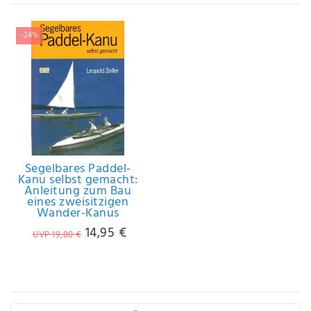
IHRE E-MAIL ADRESSE
-24%
ANMERKUNGEN UND FILTERWÜNSCHE
Hiermit
Segelbares Paddel-
bestätige
Kanu selbst gemacht:
Anleitung zum Bau
ich, dass
eines zweisitzigen
ich die
Wander-Kanus
Daten­
14,95 €
schutz­
UVP 19,80 €
erklärung
gelesen
*
habe.