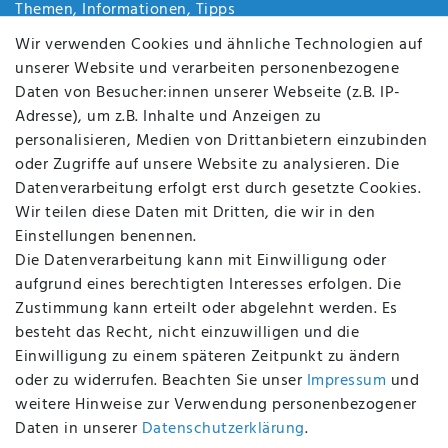
Themen, Informationen, Tipps
Jobs
Wir verwenden Cookies und ähnliche Technologien auf
Über uns
unserer Website und verarbeiten personenbezogene
Kontakt
Daten von Besucher:innen unserer Webseite (z.B. IP-
Datenschutz
Adresse), um z.B. Inhalte und Anzeigen zu
AGB
personalisieren, Medien von Drittanbietern einzubinden
FAQ
oder Zugriffe auf unsere Website zu analysieren. Die
Batterieentsorgung
Datenverarbeitung erfolgt erst durch gesetzte Cookies.
Altölverordnung
Wir teilen diese Daten mit Dritten, die wir in den
Impressum
Einstellungen benennen.
Die Datenverarbeitung kann mit Einwilligung oder
aufgrund eines berechtigten Interesses erfolgen. Die
Zustimmung kann erteilt oder abgelehnt werden. Es
BEQUEM UND SICHER BEZAHLEN MIT
besteht das Recht, nicht einzuwilligen und die
Einwilligung zu einem späteren Zeitpunkt zu ändern
oder zu widerrufen. Beachten Sie unser
Impressum
und
weitere Hinweise zur Verwendung personenbezogener
BEI UNS SIND SIE SICHER!
Daten in unserer
Daten­schutz­erklärung
.