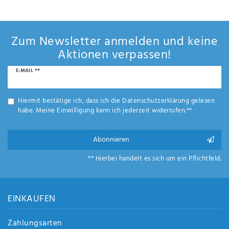
werden für die Trinkwasser-Konservierung eingesetzt. Somit ist Ihr Wasser in einem
Wassertank bis zu 6 Monate lang frei von Keimen, Algen und Gerüchen.
Zum Newsletter anmelden und keine
Aktionen verpassen!
Newsletter
E-MAIL **
Honig
Hiermit bestätige ich, dass ich die
Daten­schutz­erklärung
gelesen
habe. Meine Einwilligung kann ich jederzeit widerrufen.**
Abonnieren
** Hierbei handelt es sich um ein Pflichtfeld.
EINKAUFEN
Zahlungsarten