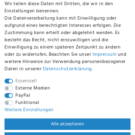
Wir teilen diese Daten mit Dritten, die wir in den
Impressum
Einstellungen benennen.
Die Datenverarbeitung kann mit Einwilligung oder
aufgrund eines berechtigten Interesses erfolgen. Die
Zustimmung kann erteilt oder abgelehnt werden. Es
BEQUEM UND SICHER BEZAHLEN MIT
besteht das Recht, nicht einzuwilligen und die
Einwilligung zu einem späteren Zeitpunkt zu ändern
oder zu widerrufen. Beachten Sie unser
Impressum
und
weitere Hinweise zur Verwendung personenbezogener
BEI UNS SIND SIE SICHER!
Daten in unserer
Daten­schutz­erklärung
.
Essenziell
Externe Medien
PayPal
WIR VERSENDEN MIT
Funktional
Weitere Einstellungen
WIR SIND ZERTIFIZIERT DURCH
Alle akzeptieren