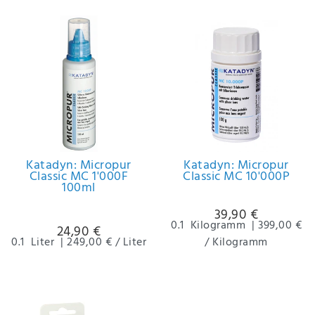
IHRE E-MAIL ADRESSE
ANMERKUNGEN UND FILTERWÜNSCHE
Hiermit
Katadyn: Micropur
Katadyn: Micropur
Classic MC 1'000F
Classic MC 10'000P
bestätige
100ml
ich, dass
ich die
39,90 €
Daten­
0.1
Kilogramm
|
399,00 €
24,90 €
schutz­
0.1
Liter
|
249,00 € / Liter
/ Kilogramm
erklärung
gelesen
*
habe.