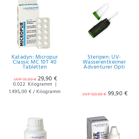
Anf
rag
e
sen
de
n
Katadyn: Micropur
Steripen: UV-
Classic MC 10T 40
Wasserentkeimer
Tabletten
Adventurer Opti
29,90 €
UVP 35,00 €
0.022
Kilogramm
|
1.495,00 € / Kilogramm
99,90 €
UVP 120,00 €