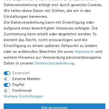
Batterieentsorgung
Datenverarbeitung erfolgt erst durch gesetzte Cookies.
Altölverordnung
Wir teilen diese Daten mit Dritten, die wir in den
Impressum
Einstellungen benennen.
Die Datenverarbeitung kann mit Einwilligung oder
aufgrund eines berechtigten Interesses erfolgen. Die
Zustimmung kann erteilt oder abgelehnt werden. Es
BEQUEM UND SICHER BEZAHLEN MIT
besteht das Recht, nicht einzuwilligen und die
Einwilligung zu einem späteren Zeitpunkt zu ändern
oder zu widerrufen. Beachten Sie unser
Impressum
und
weitere Hinweise zur Verwendung personenbezogener
BEI UNS SIND SIE SICHER!
Daten in unserer
Daten­schutz­erklärung
.
Essenziell
Externe Medien
PayPal
WIR VERSENDEN MIT
Funktional
Weitere Einstellungen
WIR SIND ZERTIFIZIERT DURCH
Alle akzeptieren