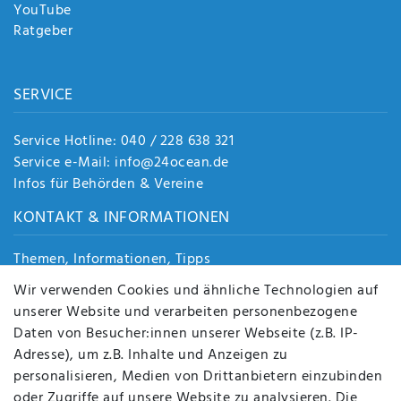
YouTube
Ratgeber
SERVICE
Service Hotline: 040 / 228 638 321
Service e-Mail: info@24ocean.de
Infos für Behörden & Vereine
KONTAKT & INFORMATIONEN
Themen, Informationen, Tipps
Jobs
Wir verwenden Cookies und ähnliche Technologien auf
Über uns
unserer Website und verarbeiten personenbezogene
Kontakt
Daten von Besucher:innen unserer Webseite (z.B. IP-
Datenschutz
Adresse), um z.B. Inhalte und Anzeigen zu
AGB
personalisieren, Medien von Drittanbietern einzubinden
FAQ
oder Zugriffe auf unsere Website zu analysieren. Die