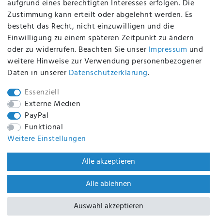
aufgrund eines berechtigten Interesses erfolgen. Die
Zustimmung kann erteilt oder abgelehnt werden. Es
BEQUEM UND SICHER BEZAHLEN MIT
besteht das Recht, nicht einzuwilligen und die
Einwilligung zu einem späteren Zeitpunkt zu ändern
oder zu widerrufen. Beachten Sie unser
Impressum
und
weitere Hinweise zur Verwendung personenbezogener
BEI UNS SIND SIE SICHER!
Daten in unserer
Daten­schutz­erklärung
.
Essenziell
Externe Medien
PayPal
WIR VERSENDEN MIT
Funktional
Weitere Einstellungen
WIR SIND ZERTIFIZIERT DURCH
Alle akzeptieren
Alle ablehnen
Auswahl akzeptieren