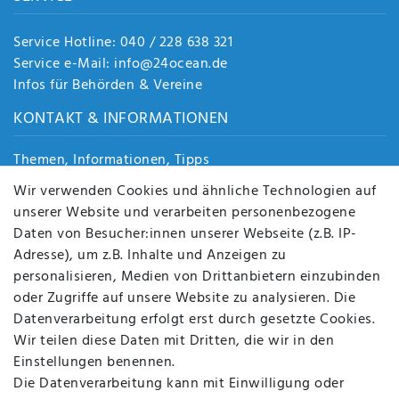
Service Hotline: 040 / 228 638 321
Service e-Mail: info@24ocean.de
Infos für Behörden & Vereine
KONTAKT & INFORMATIONEN
Themen, Informationen, Tipps
Jobs
Wir verwenden Cookies und ähnliche Technologien auf
Über uns
unserer Website und verarbeiten personenbezogene
Kontakt
Daten von Besucher:innen unserer Webseite (z.B. IP-
Datenschutz
Adresse), um z.B. Inhalte und Anzeigen zu
AGB
personalisieren, Medien von Drittanbietern einzubinden
FAQ
oder Zugriffe auf unsere Website zu analysieren. Die
Batterieentsorgung
Datenverarbeitung erfolgt erst durch gesetzte Cookies.
Altölverordnung
Wir teilen diese Daten mit Dritten, die wir in den
Impressum
Einstellungen benennen.
Die Datenverarbeitung kann mit Einwilligung oder