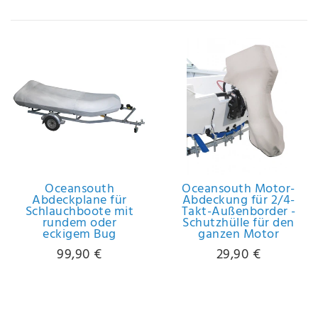
IHRE E-MAIL ADRESSE
ANMERKUNGEN UND FILTERWÜNSCHE
Hiermit
bestätige
Oceansouth
Oceansouth Motor-
ich, dass
Abdeckplane für
Abdeckung für 2/4-
ich die
Schlauchboote mit
Takt-Außenborder -
rundem oder
Schutzhülle für den
Daten­
eckigem Bug
ganzen Motor
schutz­
99,90 €
29,90 €
erklärung
gelesen
*
habe.