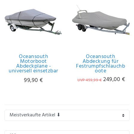
Anf
rag
e
sen
de
n
Oceansouth
Oceansouth
Motorboot
Abdeckung für
Abdeckplane -
Festrumpfschlauchb
universell einsetzbar
oote
249,00 €
99,90 €
UVP 459,99 €