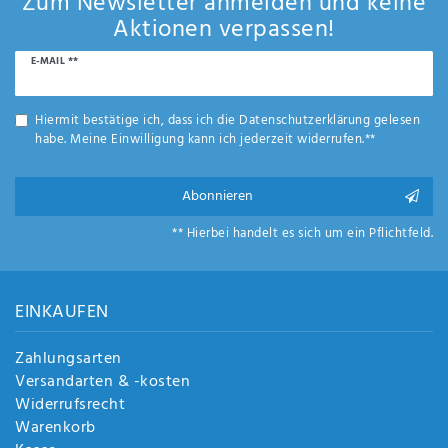
Zum Newsletter anmelden und keine
Aktionen verpassen!
Newsletter
E-MAIL **
Honig
Hiermit bestätige ich, dass ich die
Daten­schutz­erklärung
gelesen
habe. Meine Einwilligung kann ich jederzeit widerrufen.**
Abonnieren
** Hierbei handelt es sich um ein Pflichtfeld.
EINKAUFEN
Zahlungsarten
Versandarten & -kosten
Widerrufsrecht
Warenkorb