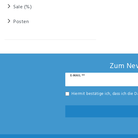
Anf
Sale (%)
rag
e
sen
Posten
de
n
Zum New
Newsletter
E-MAIL **
Honig
Hiermit bestätige ich, dass ich die
D