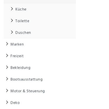
Küche
IHRE E-MAIL ADRESSE
Toilette
ANMERKUNGEN UND FILTERWÜNSCHE
Duschen
Marken
Freizeit
Hiermit
bestätige
Bekleidung
ich, dass
ich die
Bootsausstattung
Daten­
schutz­
erklärung
Motor & Steuerung
gelesen
*
habe.
Deko