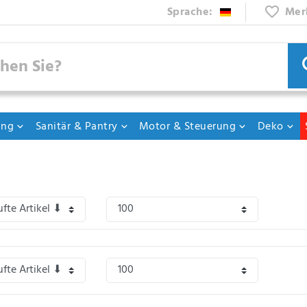
Sprache:
Mer
ung
Sanitär & Pantry
Motor & Steuerung
Deko