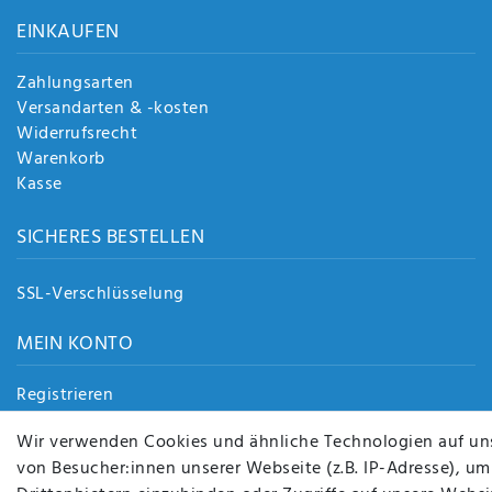
EINKAUFEN
Zahlungsarten
Versandarten & -kosten
Widerrufsrecht
Warenkorb
Kasse
SICHERES BESTELLEN
SSL-Verschlüsselung
MEIN KONTO
Registrieren
Login
Wir verwenden Cookies und ähnliche Technologien auf un
von Besucher:innen unserer Webseite (z.B. IP-Adresse), um