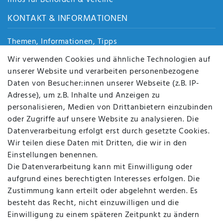
Infos für Behörden & Vereine
KONTAKT & INFORMATIONEN
Themen, Informationen, Tipps
Jobs
Wir verwenden Cookies und ähnliche Technologien auf
Über uns
unserer Website und verarbeiten personenbezogene
Kontakt
Daten von Besucher:innen unserer Webseite (z.B. IP-
Datenschutz
Adresse), um z.B. Inhalte und Anzeigen zu
AGB
personalisieren, Medien von Drittanbietern einzubinden
FAQ
oder Zugriffe auf unsere Website zu analysieren. Die
Batterieentsorgung
Datenverarbeitung erfolgt erst durch gesetzte Cookies.
Altölverordnung
Wir teilen diese Daten mit Dritten, die wir in den
Impressum
Einstellungen benennen.
Die Datenverarbeitung kann mit Einwilligung oder
aufgrund eines berechtigten Interesses erfolgen. Die
Zustimmung kann erteilt oder abgelehnt werden. Es
BEQUEM UND SICHER BEZAHLEN MIT
besteht das Recht, nicht einzuwilligen und die
Einwilligung zu einem späteren Zeitpunkt zu ändern