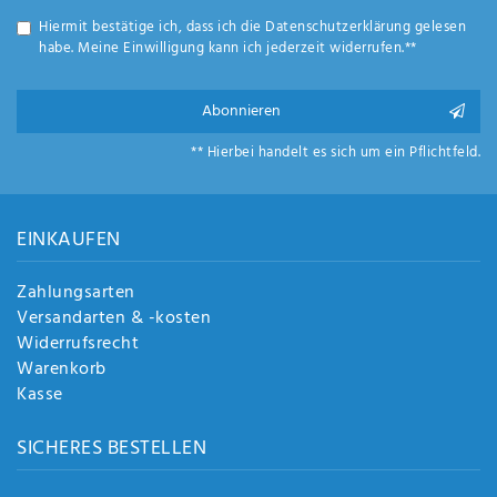
Anf
Hiermit bestätige ich, dass ich die
Daten­schutz­erklärung
gelesen
rag
habe. Meine Einwilligung kann ich jederzeit widerrufen.**
e
sen
de
Abonnieren
n
** Hierbei handelt es sich um ein Pflichtfeld.
EINKAUFEN
Zahlungsarten
Versandarten & -kosten
Widerrufsrecht
Warenkorb
Kasse
SICHERES BESTELLEN