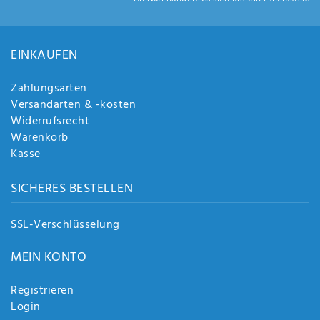
Anf
rag
e
sen
EINKAUFEN
de
n
Zahlungsarten
Versandarten & -kosten
Widerrufsrecht
Warenkorb
Kasse
SICHERES BESTELLEN
SSL-Verschlüsselung
MEIN KONTO
Registrieren
Login