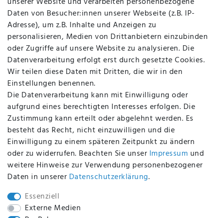
unserer Website und verarbeiten personenbezogene
Kontakt
Daten von Besucher:innen unserer Webseite (z.B. IP-
Datenschutz
Adresse), um z.B. Inhalte und Anzeigen zu
AGB
personalisieren, Medien von Drittanbietern einzubinden
FAQ
oder Zugriffe auf unsere Website zu analysieren. Die
Batterieentsorgung
Datenverarbeitung erfolgt erst durch gesetzte Cookies.
Altölverordnung
Wir teilen diese Daten mit Dritten, die wir in den
Impressum
Einstellungen benennen.
Die Datenverarbeitung kann mit Einwilligung oder
aufgrund eines berechtigten Interesses erfolgen. Die
Zustimmung kann erteilt oder abgelehnt werden. Es
BEQUEM UND SICHER BEZAHLEN MIT
besteht das Recht, nicht einzuwilligen und die
Einwilligung zu einem späteren Zeitpunkt zu ändern
oder zu widerrufen. Beachten Sie unser
Impressum
und
weitere Hinweise zur Verwendung personenbezogener
BEI UNS SIND SIE SICHER!
Daten in unserer
Daten­schutz­erklärung
.
Essenziell
Externe Medien