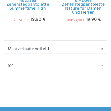
MADSea
MADSea
Anf
Zehenstegpantolette
Zehenstegpantolette
rag
Summertime High
Nature für Damen
und Herren
e
sen
19,90 €
19,90 €
UVP 24,90 €
UVP 24,90 €
de
n