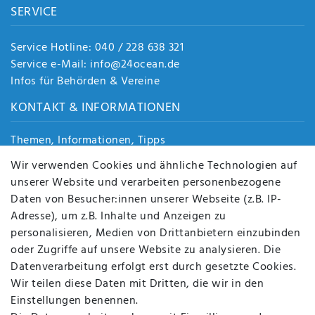
SERVICE
Service Hotline: 040 / 228 638 321
Service e-Mail: info@24ocean.de
Infos für Behörden & Vereine
KONTAKT & INFORMATIONEN
Themen, Informationen, Tipps
Jobs
Wir verwenden Cookies und ähnliche Technologien auf
Über uns
unserer Website und verarbeiten personenbezogene
Kontakt
Daten von Besucher:innen unserer Webseite (z.B. IP-
Datenschutz
Adresse), um z.B. Inhalte und Anzeigen zu
AGB
personalisieren, Medien von Drittanbietern einzubinden
FAQ
oder Zugriffe auf unsere Website zu analysieren. Die
Batterieentsorgung
Datenverarbeitung erfolgt erst durch gesetzte Cookies.
Altölverordnung
Wir teilen diese Daten mit Dritten, die wir in den
Impressum
Einstellungen benennen.