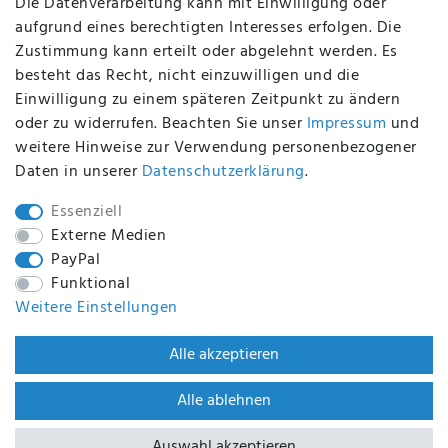
Die Datenverarbeitung kann mit Einwilligung oder
aufgrund eines berechtigten Interesses erfolgen. Die
Zustimmung kann erteilt oder abgelehnt werden. Es
BEQUEM UND SICHER BEZAHLEN MIT
besteht das Recht, nicht einzuwilligen und die
Einwilligung zu einem späteren Zeitpunkt zu ändern
oder zu widerrufen. Beachten Sie unser
Impressum
und
weitere Hinweise zur Verwendung personenbezogener
BEI UNS SIND SIE SICHER!
Daten in unserer
Daten­schutz­erklärung
.
Essenziell
Externe Medien
PayPal
WIR VERSENDEN MIT
Funktional
Weitere Einstellungen
WIR SIND ZERTIFIZIERT DURCH
Alle akzeptieren
Alle ablehnen
Auswahl akzeptieren