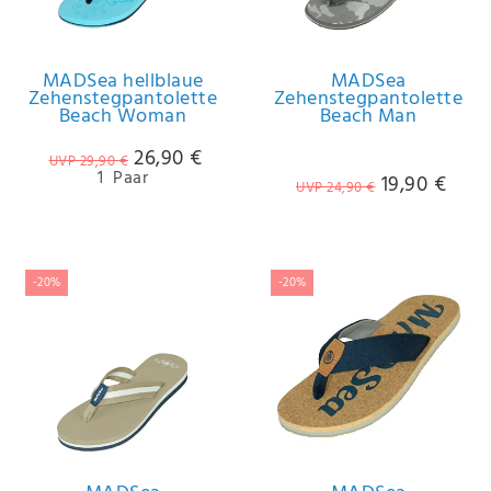
IHRE E-MAIL ADRESSE
MADSea hellblaue
MADSea
Zehenstegpantolette
Zehenstegpantolette
ANMERKUNGEN UND FILTERWÜNSCHE
Beach Woman
Beach Man
26,90 €
UVP 29,90 €
1
Paar
19,90 €
UVP 24,90 €
Hiermit
bestätige
-20%
-20%
ich, dass
ich die
Daten­
schutz­
erklärung
gelesen
*
habe.