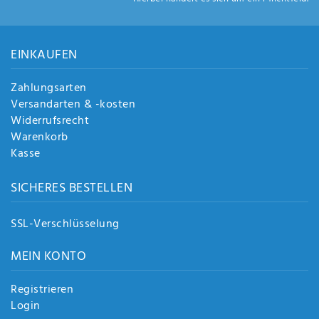
Anf
rag
e
sen
EINKAUFEN
de
n
Zahlungsarten
Versandarten & -kosten
Widerrufsrecht
Warenkorb
Kasse
SICHERES BESTELLEN
SSL-Verschlüsselung
MEIN KONTO
Registrieren
Login