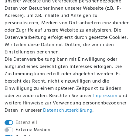
unserer Website und verarbeiten personenbezogene
Kontakt
Daten von Besucher:innen unserer Webseite (z.B. IP-
Datenschutz
Adresse), um z.B. Inhalte und Anzeigen zu
AGB
personalisieren, Medien von Drittanbietern einzubinden
FAQ
oder Zugriffe auf unsere Website zu analysieren. Die
Batterieentsorgung
Datenverarbeitung erfolgt erst durch gesetzte Cookies.
Altölverordnung
Wir teilen diese Daten mit Dritten, die wir in den
Impressum
Einstellungen benennen.
Die Datenverarbeitung kann mit Einwilligung oder
aufgrund eines berechtigten Interesses erfolgen. Die
Zustimmung kann erteilt oder abgelehnt werden. Es
BEQUEM UND SICHER BEZAHLEN MIT
besteht das Recht, nicht einzuwilligen und die
Einwilligung zu einem späteren Zeitpunkt zu ändern
oder zu widerrufen. Beachten Sie unser
Impressum
und
weitere Hinweise zur Verwendung personenbezogener
BEI UNS SIND SIE SICHER!
Daten in unserer
Daten­schutz­erklärung
.
Essenziell
Externe Medien