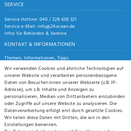
SERVICE
Service Hotline: 040 / 228 638 321
Service e-Mail: info@24ocean.de
Infos für Behörden & Vereine
KONTAKT & INFORMATIONEN
Themen, Informationen, Tipps
Jobs
Wir verwenden Cookies und ähnliche Technologien auf
Über uns
unserer Website und verarbeiten personenbezogene
Kontakt
Daten von Besucher:innen unserer Webseite (z.B. IP-
Datenschutz
Adresse), um z.B. Inhalte und Anzeigen zu
AGB
personalisieren, Medien von Drittanbietern einzubinden
FAQ
oder Zugriffe auf unsere Website zu analysieren. Die
Batterieentsorgung
Datenverarbeitung erfolgt erst durch gesetzte Cookies.
Altölverordnung
Wir teilen diese Daten mit Dritten, die wir in den
Impressum
Einstellungen benennen.