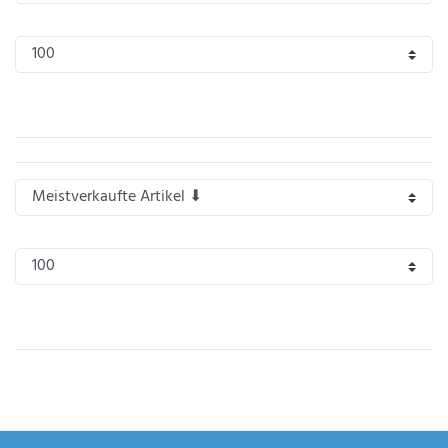
IHRE E-MAIL ADRESSE
ANMERKUNGEN UND FILTERWÜNSCHE
Hiermit
bestätige
ich, dass
ich die
Daten­
schutz­
erklärung
gelesen
*
habe.