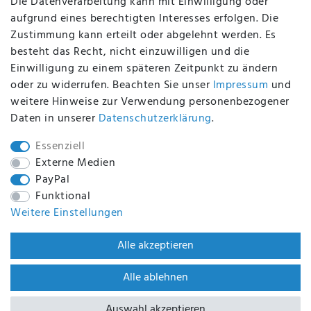
Die Datenverarbeitung kann mit Einwilligung oder
aufgrund eines berechtigten Interesses erfolgen. Die
Zustimmung kann erteilt oder abgelehnt werden. Es
BEQUEM UND SICHER BEZAHLEN MIT
besteht das Recht, nicht einzuwilligen und die
Einwilligung zu einem späteren Zeitpunkt zu ändern
oder zu widerrufen. Beachten Sie unser
Impressum
und
weitere Hinweise zur Verwendung personenbezogener
BEI UNS SIND SIE SICHER!
Daten in unserer
Daten­schutz­erklärung
.
Essenziell
Externe Medien
PayPal
WIR VERSENDEN MIT
Funktional
Weitere Einstellungen
WIR SIND ZERTIFIZIERT DURCH
Alle akzeptieren
Alle ablehnen
Auswahl akzeptieren