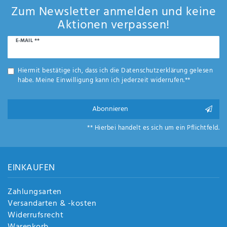
Anf
Zum Newsletter anmelden und keine
rag
Aktionen verpassen!
e
sen
Newsletter
E-MAIL **
de
Honig
n
Hiermit bestätige ich, dass ich die
Daten­schutz­erklärung
gelesen
habe. Meine Einwilligung kann ich jederzeit widerrufen.**
Abonnieren
** Hierbei handelt es sich um ein Pflichtfeld.
EINKAUFEN
Zahlungsarten
Versandarten & -kosten
Widerrufsrecht
Warenkorb