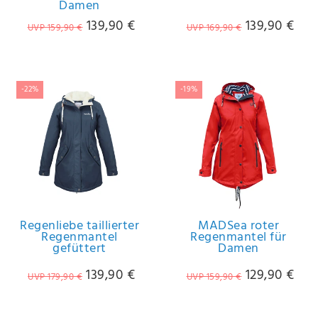
Damen
Anf
rag
139,90 €
139,90 €
UVP 159,90 €
UVP 169,90 €
e
sen
de
n
-22%
-19%
Regenliebe taillierter
MADSea roter
Regenmantel
Regenmantel für
gefüttert
Damen
139,90 €
129,90 €
UVP 179,90 €
UVP 159,90 €