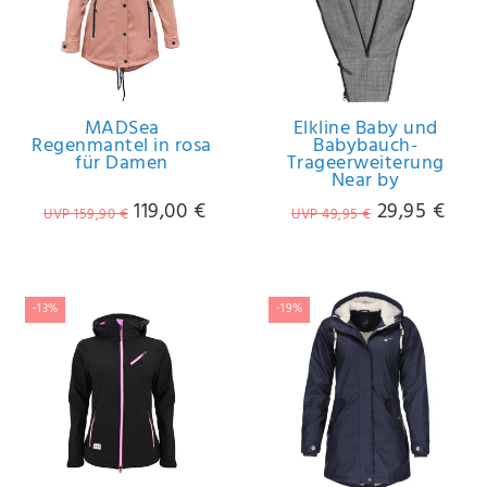
MADSea
Elkline Baby und
Regenmantel in rosa
Babybauch-
für Damen
Trageerweiterung
Near by
119,00 €
29,95 €
UVP 159,90 €
UVP 49,95 €
-13%
-19%