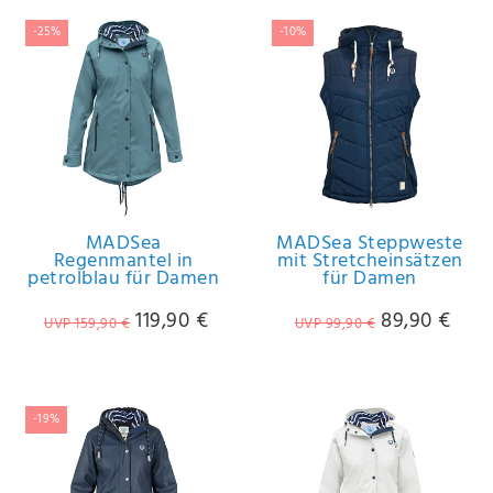
-25%
-10%
MADSea
MADSea Steppweste
Regenmantel in
mit Stretcheinsätzen
petrolblau für Damen
für Damen
119,90 €
89,90 €
UVP 159,90 €
UVP 99,90 €
-19%