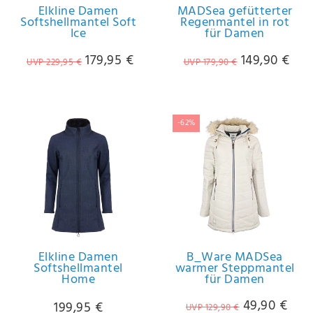
Elkline Damen
MADSea gefütterter
Softshellmantel Soft
Regenmantel in rot
Ice
für Damen
179,95 €
149,90 €
UVP 229,95 €
UVP 179,90 €
-62%
Elkline Damen
B_Ware MADSea
Softshellmantel
warmer Steppmantel
Home
für Damen
49,90 €
199,95 €
UVP 129,90 €