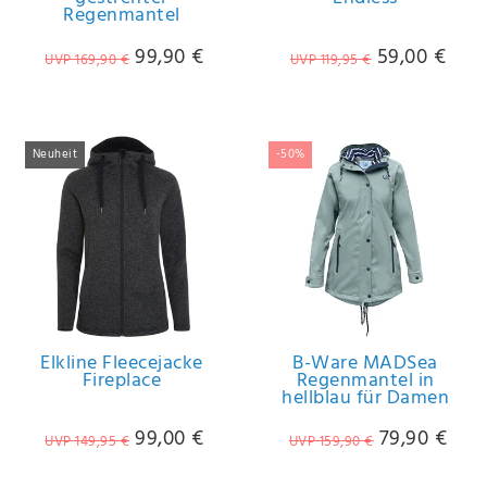
Regenmantel
99,90 €
59,00 €
UVP 169,90 €
UVP 119,95 €
Neuheit
-50%
Elkline Fleecejacke
B-Ware MADSea
Fireplace
Regenmantel in
hellblau für Damen
99,00 €
79,90 €
UVP 149,95 €
UVP 159,90 €