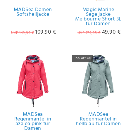
MADSea Damen
Magic Marine
Softshelljacke
Segeljacke
Melbourne Short 3L
für Damen
109,90 €
49,90 €
UVP 149,90 €
UVP 279,95 €
Top-Artikel
MADSea
MADSea
Regenmantel in
Regenmantel in
azalea pink für
hellblau für Damen
Damen