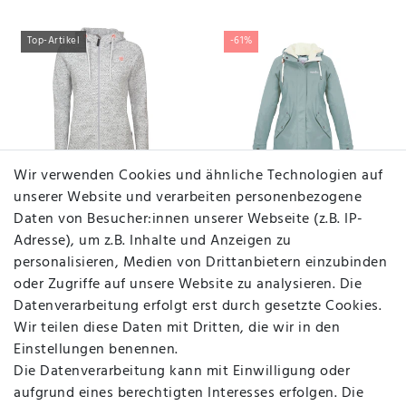
Top-Artikel
-61%
Wir verwenden Cookies und ähnliche Technologien auf
unserer Website und verarbeiten personenbezogene
Elkline Damen
C-Ware Regenliebe
Daten von Besucher:innen unserer Webseite (z.B. IP-
Fleecemantel
Damen Regenmantel
Adresse), um z.B. Inhalte und Anzeigen zu
Durchgewärmt mit
gefüttert
Kapuze
personalisieren, Medien von Drittanbietern einzubinden
139,95 €
69,90 €
oder Zugriffe auf unsere Website zu analysieren. Die
UVP 149,95 €
UVP 179,90 €
Datenverarbeitung erfolgt erst durch gesetzte Cookies.
Wir teilen diese Daten mit Dritten, die wir in den
Einstellungen benennen.
Die Datenverarbeitung kann mit Einwilligung oder
aufgrund eines berechtigten Interesses erfolgen. Die