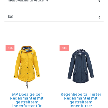
IHRE E-MAIL ADRESSE
ANMERKUNGEN UND FILTERWÜNSCHE
-13%
-18%
Hiermit
bestätige
ich, dass
ich die
Daten­
schutz­
erklärung
gelesen
MADSea gelber
Regenliebe taillierter
*
habe.
Regenmantel mit
Regenmantel mit
gestreiftem
gestreiftem
Innenfutter für
Innenfutter