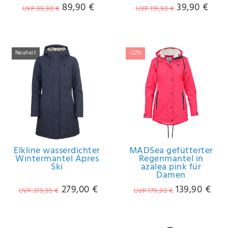
89,90 €
39,90 €
UVP 99,90 €
UVP 119,90 €
Neuheit
-22%
Elkline wasserdichter
MADSea gefütterter
Wintermantel Apres
Regenmantel in
Ski
azalea pink für
Damen
279,00 €
139,90 €
UVP 379,95 €
UVP 179,90 €