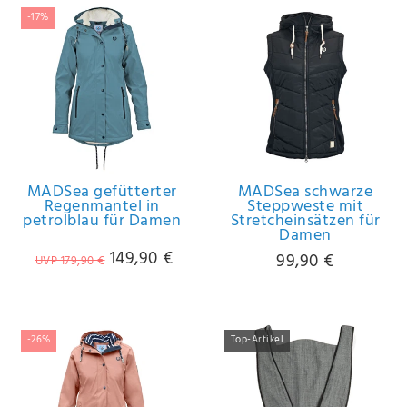
-17%
MADSea gefütterter
MADSea schwarze
Regenmantel in
Steppweste mit
petrolblau für Damen
Stretcheinsätzen für
Damen
149,90 €
99,90 €
UVP 179,90 €
-26%
Top-Artikel