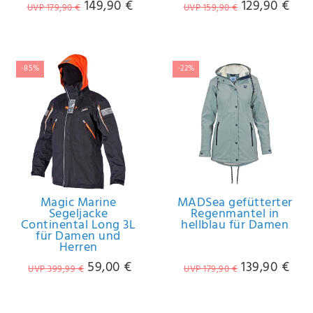
149,90 €
129,90 €
UVP 179,90 €
UVP 159,90 €
-85%
-22%
Magic Marine
MADSea gefütterter
Segeljacke
Regenmantel in
Continental Long 3L
hellblau für Damen
für Damen und
Herren
59,00 €
139,90 €
UVP 399,99 €
UVP 179,90 €