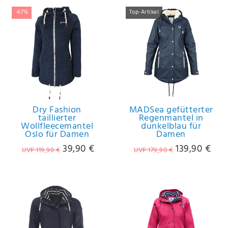
-67%
Top-Artikel
Dry Fashion
MADSea gefütterter
taillierter
Regenmantel in
Wollfleecemantel
dunkelblau für
Oslo für Damen
Damen
39,90 €
139,90 €
UVP 119,90 €
UVP 179,90 €