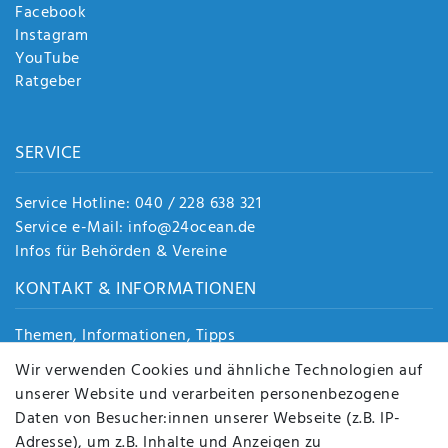
Facebook
Instagram
YouTube
Ratgeber
SERVICE
Service Hotline: 040 / 228 638 321
Service e-Mail: info@24ocean.de
Infos für Behörden & Vereine
KONTAKT & INFORMATIONEN
Themen, Informationen, Tipps
Jobs
Wir verwenden Cookies und ähnliche Technologien auf
Über uns
unserer Website und verarbeiten personenbezogene
Kontakt
Daten von Besucher:innen unserer Webseite (z.B. IP-
Datenschutz
Adresse), um z.B. Inhalte und Anzeigen zu