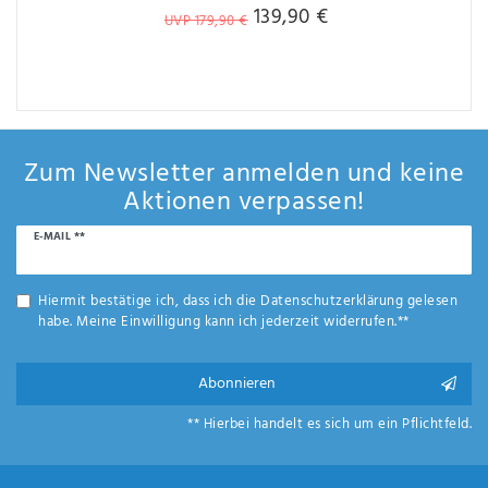
139,90 €
UVP 179,90 €
Zum Newsletter anmelden und keine
Aktionen verpassen!
Newsletter
E-MAIL **
Honig
Hiermit bestätige ich, dass ich die
Daten­schutz­erklärung
gelesen
habe. Meine Einwilligung kann ich jederzeit widerrufen.**
Abonnieren
** Hierbei handelt es sich um ein Pflichtfeld.