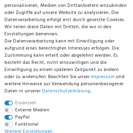
AGB
personalisieren, Medien von Drittanbietern einzubinden
FAQ
oder Zugriffe auf unsere Website zu analysieren. Die
Batterieentsorgung
Datenverarbeitung erfolgt erst durch gesetzte Cookies.
Altölverordnung
Wir teilen diese Daten mit Dritten, die wir in den
Impressum
Einstellungen benennen.
Die Datenverarbeitung kann mit Einwilligung oder
aufgrund eines berechtigten Interesses erfolgen. Die
Zustimmung kann erteilt oder abgelehnt werden. Es
BEQUEM UND SICHER BEZAHLEN MIT
besteht das Recht, nicht einzuwilligen und die
Einwilligung zu einem späteren Zeitpunkt zu ändern
oder zu widerrufen. Beachten Sie unser
Impressum
und
weitere Hinweise zur Verwendung personenbezogener
BEI UNS SIND SIE SICHER!
Daten in unserer
Daten­schutz­erklärung
.
Essenziell
Externe Medien
PayPal
WIR VERSENDEN MIT
Funktional
Weitere Einstellungen