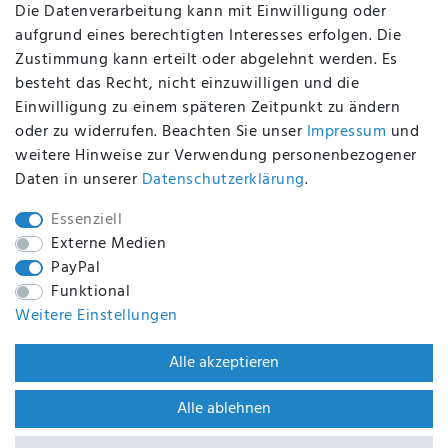
Die Datenverarbeitung kann mit Einwilligung oder
aufgrund eines berechtigten Interesses erfolgen. Die
Zustimmung kann erteilt oder abgelehnt werden. Es
BEQUEM UND SICHER BEZAHLEN MIT
besteht das Recht, nicht einzuwilligen und die
Einwilligung zu einem späteren Zeitpunkt zu ändern
oder zu widerrufen. Beachten Sie unser
Impressum
und
weitere Hinweise zur Verwendung personenbezogener
BEI UNS SIND SIE SICHER!
Daten in unserer
Daten­schutz­erklärung
.
Essenziell
Externe Medien
PayPal
WIR VERSENDEN MIT
Funktional
Weitere Einstellungen
WIR SIND ZERTIFIZIERT DURCH
Alle akzeptieren
Alle ablehnen