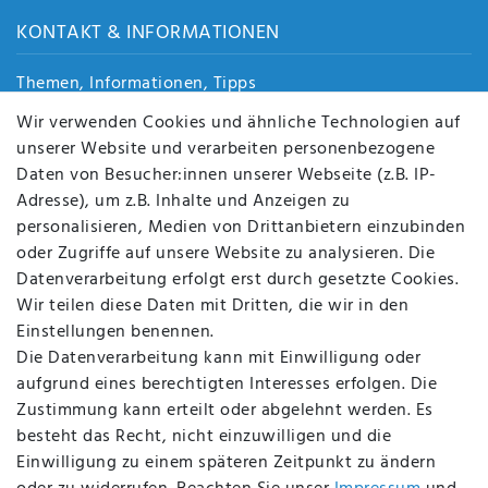
KONTAKT & INFORMATIONEN
Themen, Informationen, Tipps
Jobs
Wir verwenden Cookies und ähnliche Technologien auf
Über uns
unserer Website und verarbeiten personenbezogene
Kontakt
Daten von Besucher:innen unserer Webseite (z.B. IP-
Datenschutz
Adresse), um z.B. Inhalte und Anzeigen zu
AGB
personalisieren, Medien von Drittanbietern einzubinden
FAQ
oder Zugriffe auf unsere Website zu analysieren. Die
Batterieentsorgung
Datenverarbeitung erfolgt erst durch gesetzte Cookies.
Altölverordnung
Wir teilen diese Daten mit Dritten, die wir in den
Impressum
Einstellungen benennen.
Die Datenverarbeitung kann mit Einwilligung oder
aufgrund eines berechtigten Interesses erfolgen. Die
Zustimmung kann erteilt oder abgelehnt werden. Es
BEQUEM UND SICHER BEZAHLEN MIT
besteht das Recht, nicht einzuwilligen und die
Einwilligung zu einem späteren Zeitpunkt zu ändern