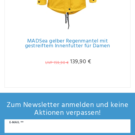
MADSea gelber Regenmantel mit
gestreiftem Innenfutter für Damen
139,90 €
UVP 159,90 €
Zum Newsletter anmelden und keine
Aktionen verpassen!
Newsletter
E-MAIL **
Honig