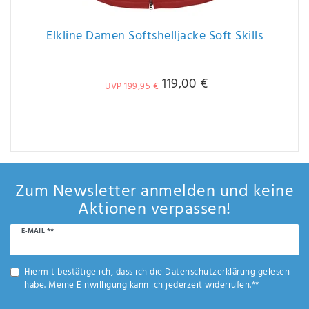
Elkline Damen Softshelljacke Soft Skills
119,00 €
UVP 199,95 €
Zum Newsletter anmelden und keine
Aktionen verpassen!
Newsletter
E-MAIL **
Honig
Hiermit bestätige ich, dass ich die
Daten­schutz­erklärung
gelesen
habe. Meine Einwilligung kann ich jederzeit widerrufen.**