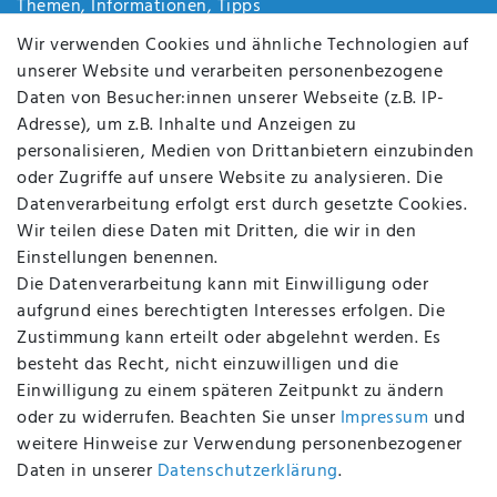
Themen, Informationen, Tipps
Jobs
Wir verwenden Cookies und ähnliche Technologien auf
Über uns
unserer Website und verarbeiten personenbezogene
Kontakt
Daten von Besucher:innen unserer Webseite (z.B. IP-
Datenschutz
Adresse), um z.B. Inhalte und Anzeigen zu
AGB
personalisieren, Medien von Drittanbietern einzubinden
FAQ
oder Zugriffe auf unsere Website zu analysieren. Die
Batterieentsorgung
Datenverarbeitung erfolgt erst durch gesetzte Cookies.
Altölverordnung
Wir teilen diese Daten mit Dritten, die wir in den
Impressum
Einstellungen benennen.
Die Datenverarbeitung kann mit Einwilligung oder
aufgrund eines berechtigten Interesses erfolgen. Die
Zustimmung kann erteilt oder abgelehnt werden. Es
BEQUEM UND SICHER BEZAHLEN MIT
besteht das Recht, nicht einzuwilligen und die
Einwilligung zu einem späteren Zeitpunkt zu ändern
oder zu widerrufen. Beachten Sie unser
Impressum
und
weitere Hinweise zur Verwendung personenbezogener
BEI UNS SIND SIE SICHER!
Daten in unserer
Daten­schutz­erklärung
.