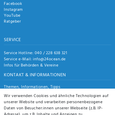
Facebook
Instagram
YouTube
Ratgeber
SERVICE
Service Hotline: 040 / 228 638 321
Service e-Mail: info@24ocean.de
Infos für Behörden & Vereine
KONTAKT & INFORMATIONEN
Themen, Informationen, Tipps
Jobs
Wir verwenden Cookies und ähnliche Technologien auf
Über uns
unserer Website und verarbeiten personenbezogene
Kontakt
Daten von Besucher:innen unserer Webseite (z.B. IP-
Datenschutz
Adresse), um z.B. Inhalte und Anzeigen zu