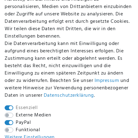
AGB
personalisieren, Medien von Drittanbietern einzubinden
FAQ
oder Zugriffe auf unsere Website zu analysieren. Die
Batterieentsorgung
Datenverarbeitung erfolgt erst durch gesetzte Cookies.
Altölverordnung
Wir teilen diese Daten mit Dritten, die wir in den
Impressum
Einstellungen benennen.
Die Datenverarbeitung kann mit Einwilligung oder
aufgrund eines berechtigten Interesses erfolgen. Die
Zustimmung kann erteilt oder abgelehnt werden. Es
BEQUEM UND SICHER BEZAHLEN MIT
besteht das Recht, nicht einzuwilligen und die
Einwilligung zu einem späteren Zeitpunkt zu ändern
oder zu widerrufen. Beachten Sie unser
Impressum
und
weitere Hinweise zur Verwendung personenbezogener
BEI UNS SIND SIE SICHER!
Daten in unserer
Daten­schutz­erklärung
.
Essenziell
Externe Medien
PayPal
WIR VERSENDEN MIT
Funktional
Weitere Einstellungen