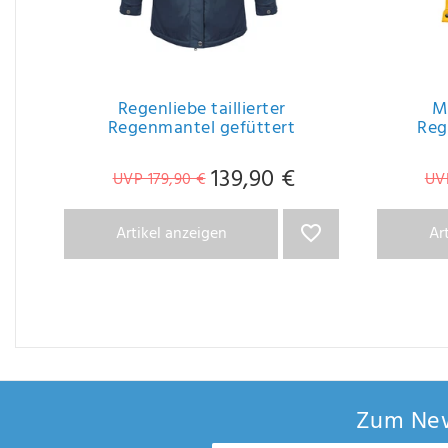
Regenliebe taillierter
M
Regenmantel gefüttert
Reg
139,90 €
UVP 179,90 €
UVP
Artikel anzeigen
Ar
Zum New