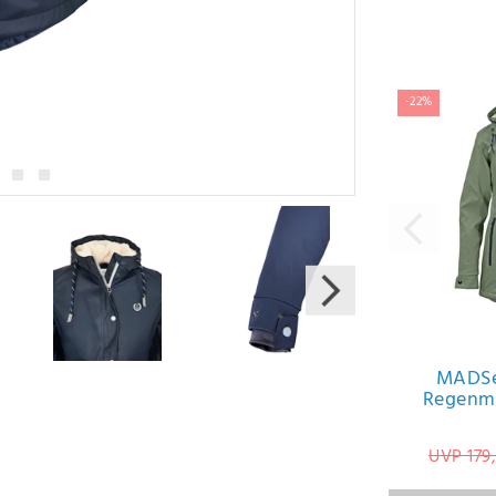
Varianten
-22%
MADSe
Regenman
UVP 179