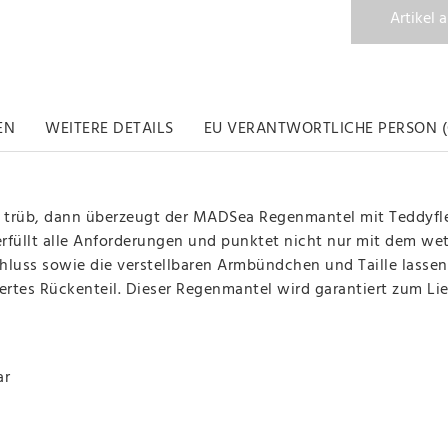
Artikel 
EN
WEITERE DETAILS
EU VERANTWORTLICHE PERSON (
h trüb, dann überzeugt der MADSea Regenmantel mit Teddyflee
erfüllt alle Anforderungen und punktet nicht nur mit dem wett
hluss sowie die verstellbaren Armbündchen und Taille lass
tes Rückenteil. Dieser Regenmantel wird garantiert zum Lieb
ar