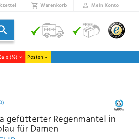
kzettel
Warenkorb
Mein Konto
Sale (%)
Posten
0)
 gefütterter Regenmantel in
blau für Damen