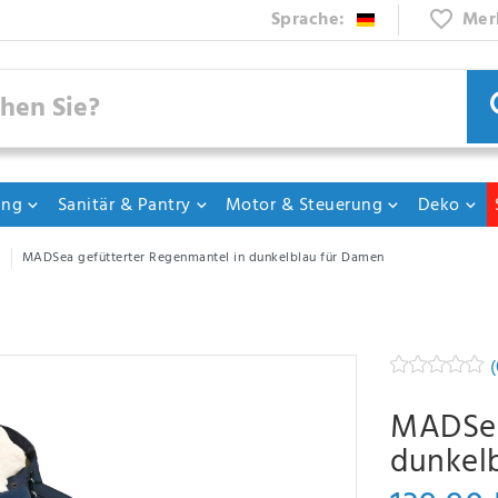
Sprache:
Mer
ung
Sanitär & Pantry
Motor & Steuerung
Deko
MADSea gefütterter Regenmantel in dunkelblau für Damen
(
MADSea
dunkel