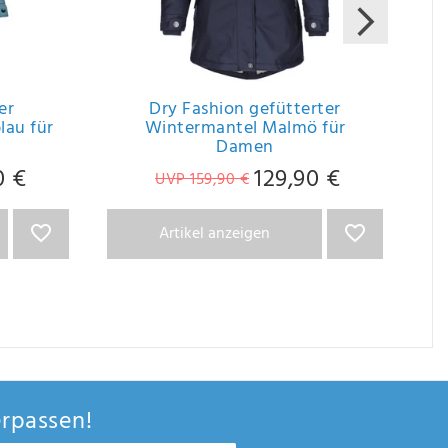
er
Dry Fashion gefütterter
lau für
Wintermantel Malmö für
Damen
0 €
129,90 €
UVP 159,90 €
Artikel anzeigen
rpassen!