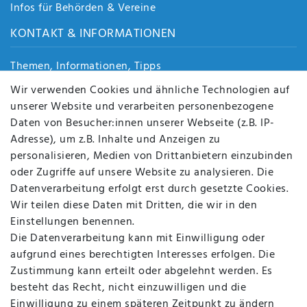
Infos für Behörden & Vereine
KONTAKT & INFORMATIONEN
Themen, Informationen, Tipps
Jobs
Wir verwenden Cookies und ähnliche Technologien auf
Über uns
unserer Website und verarbeiten personenbezogene
Kontakt
Daten von Besucher:innen unserer Webseite (z.B. IP-
Datenschutz
Adresse), um z.B. Inhalte und Anzeigen zu
AGB
personalisieren, Medien von Drittanbietern einzubinden
FAQ
oder Zugriffe auf unsere Website zu analysieren. Die
Batterieentsorgung
Datenverarbeitung erfolgt erst durch gesetzte Cookies.
Altölverordnung
Wir teilen diese Daten mit Dritten, die wir in den
Impressum
Einstellungen benennen.
Die Datenverarbeitung kann mit Einwilligung oder
aufgrund eines berechtigten Interesses erfolgen. Die
Zustimmung kann erteilt oder abgelehnt werden. Es
BEQUEM UND SICHER BEZAHLEN MIT
besteht das Recht, nicht einzuwilligen und die
Einwilligung zu einem späteren Zeitpunkt zu ändern