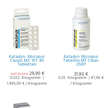
Anf
rag
e
sen
de
n
Katadyn: Micropur
Katadyn Micropur
Classic MC 10T 40
Tankline MT Clean
Tabletten
250P
29,90 €
21,90 €
UVP 35,00 €
0.022
Kilogramm
|
0.25
Kilogramm
|
87,60 €
1.495,00 € / Kilogramm
/ Kilogramm