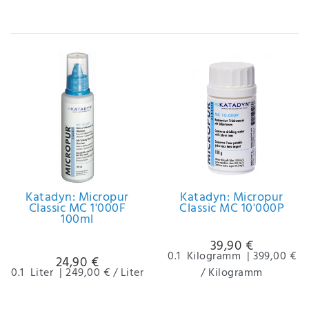
IHRE E-MAIL ADRESSE
ANMERKUNGEN UND FILTERWÜNSCHE
Hiermit
bestätige
ich, dass
Katadyn: Micropur
Katadyn: Micropur
ich die
Classic MC 1'000F
Classic MC 10'000P
Daten­
100ml
schutz­
39,90 €
erklärung
0.1
Kilogramm
|
399,00 €
24,90 €
gelesen
0.1
Liter
|
249,00 € / Liter
/ Kilogramm
*
habe.