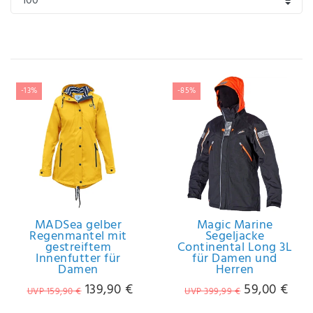
IHRE E-MAIL ADRESSE
ANMERKUNGEN UND FILTERWÜNSCHE
-13%
-85%
Hiermit
bestätige
ich, dass
ich die
Daten­
MADSea gelber
Magic Marine
Regenmantel mit
Segeljacke
schutz­
gestreiftem
Continental Long 3L
erklärung
Innenfutter für
für Damen und
gelesen
Damen
Herren
*
habe.
139,90 €
59,00 €
UVP 159,90 €
UVP 399,99 €