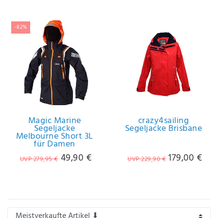
Anf
rag
e
-82%
sen
de
n
Magic Marine
crazy4sailing
Segeljacke
Segeljacke Brisbane
Melbourne Short 3L
für Damen
49,90 €
179,00 €
UVP 279,95 €
UVP 229,90 €