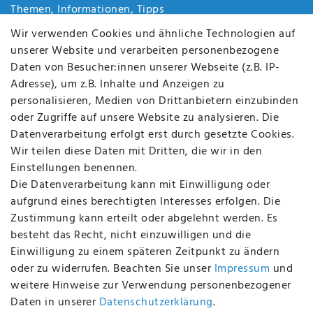
Themen, Informationen, Tipps
Jobs
Wir verwenden Cookies und ähnliche Technologien auf
Über uns
unserer Website und verarbeiten personenbezogene
Kontakt
Daten von Besucher:innen unserer Webseite (z.B. IP-
Datenschutz
Adresse), um z.B. Inhalte und Anzeigen zu
AGB
personalisieren, Medien von Drittanbietern einzubinden
FAQ
oder Zugriffe auf unsere Website zu analysieren. Die
Batterieentsorgung
Datenverarbeitung erfolgt erst durch gesetzte Cookies.
Altölverordnung
Wir teilen diese Daten mit Dritten, die wir in den
Impressum
Einstellungen benennen.
Die Datenverarbeitung kann mit Einwilligung oder
aufgrund eines berechtigten Interesses erfolgen. Die
Zustimmung kann erteilt oder abgelehnt werden. Es
BEQUEM UND SICHER BEZAHLEN MIT
besteht das Recht, nicht einzuwilligen und die
Einwilligung zu einem späteren Zeitpunkt zu ändern
oder zu widerrufen. Beachten Sie unser
Impressum
und
weitere Hinweise zur Verwendung personenbezogener
BEI UNS SIND SIE SICHER!
Daten in unserer
Daten­schutz­erklärung
.