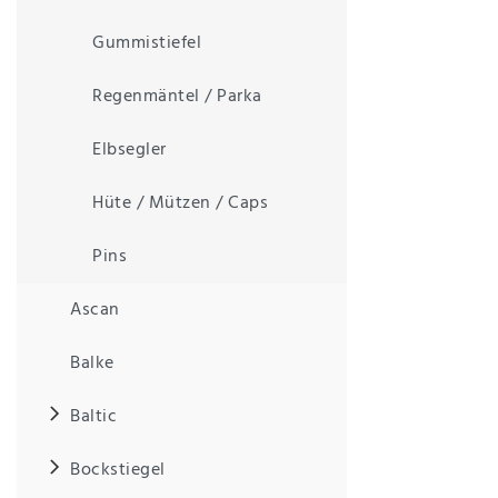
Gummistiefel
IHRE E-MAIL ADRESSE
Regenmäntel / Parka
ANMERKUNGEN UND FILTERWÜNSCHE
Elbsegler
Hüte / Mützen / Caps
Pins
Hiermit
bestätige
Ascan
ich, dass
ich die
Balke
Daten­
schutz­
erklärung
Baltic
gelesen
*
habe.
Bockstiegel