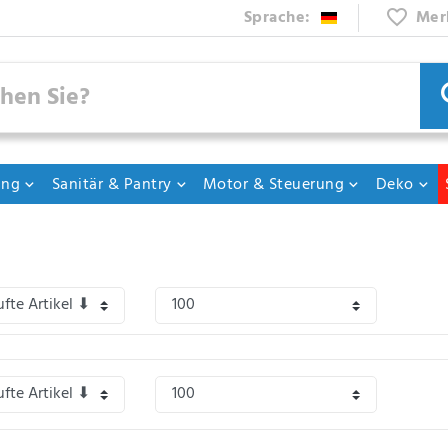
Sprache:
Mer
ung
Sanitär & Pantry
Motor & Steuerung
Deko