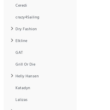
Anf
Ceredi
rag
e
sen
crazy4Sailing
de
n
Dry Fashion
Elkline
GAT
Grill Or Die
Helly Hansen
Katadyn
Lalizas